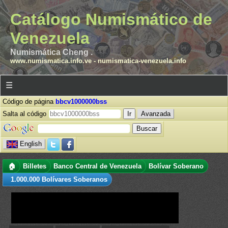
Catálogo Numismático de
Venezuela
Numismática Cheng .
www.numismatica.info.ve
-
numismatica-venezuela.info
☰
Código de página
bbcv1000000bss
Salta al código
Avanzada
English
🏠
Billetes
Banco Central de Venezuela
Bolívar Soberano
1.000.000 Bolívares Soberanos