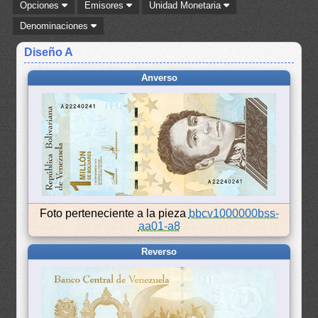
Opciones
Emisores
Unidad Monetaria
Denominaciones
Diseño A
Anverso
Foto perteneciente a la pieza
bbcv1000000bss-
aa01-a8
Reverso