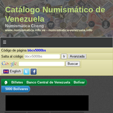
Catálogo Numismático de
Venezuela
Numismática Cheng .
www.numismatica.info.ve
-
numismatica-venezuela.info
☰
Código de página
bbcv5000bs
Salta al código
Avanzada
English
🏠
Billetes
Banco Central de Venezuela
Bolívar
5000 Bolívares