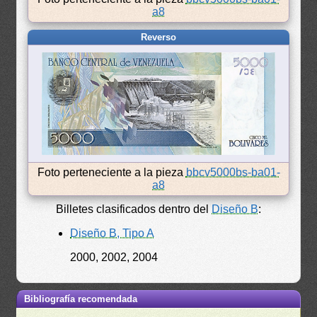
a8
Reverso
Foto perteneciente a la pieza
bbcv5000bs-ba01-
a8
Billetes clasificados dentro del
Diseño B
:
Diseño B, Tipo A
2000, 2002, 2004
Bibliografía recomendada