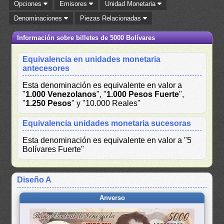
Opciones
Emisores
Unidad Monetaria
Denominaciones
Piezas Relacionadas
Información sobre billetes de 5000 Bolívares
Equivalencia en unidades monetaria
antecesores
Esta denominación es equivalente en valor a
"
1.000 Venezolanos
", "
1.000 Pesos Fuerte
",
"
1.250 Pesos
" y "10.000 Reales"
Equivalencia unidades monetaria sucesoras
Esta denominación es equivalente en valor a "5
Bolívares Fuerte"
Diseño A
Anverso