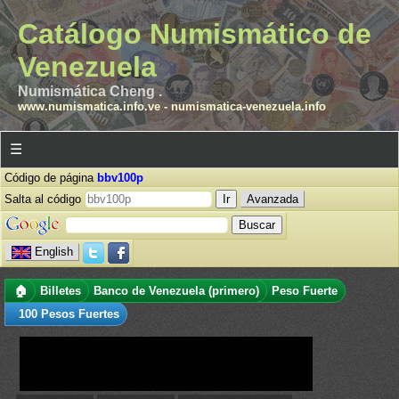
Catálogo Numismático de
Venezuela
Numismática Cheng .
www.numismatica.info.ve
-
numismatica-venezuela.info
☰
Código de página
bbv100p
Salta al código
Avanzada
English
🏠
Billetes
Banco de Venezuela (primero)
Peso Fuerte
100 Pesos Fuertes