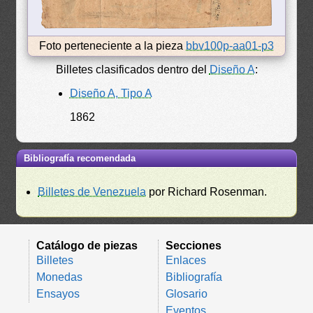
Foto perteneciente a la pieza
bbv100p-aa01-p3
Billetes clasificados dentro del
Diseño A
:
Diseño A, Tipo A
1862
Bibliografía recomendada
Billetes de Venezuela
por Richard Rosenman.
Catálogo de piezas
Secciones
Billetes
Enlaces
Monedas
Bibliografía
Ensayos
Glosario
Eventos