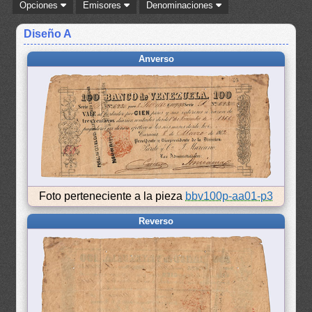
Opciones
Emisores
Denominaciones
Diseño A
Anverso
Foto perteneciente a la pieza
bbv100p-aa01-p3
Reverso