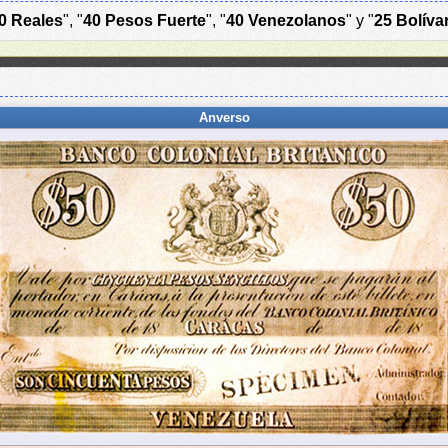
0 Reales
", "
40 Pesos Fuerte
", "
40 Venezolanos
" y "
25 Bolíva
Anverso