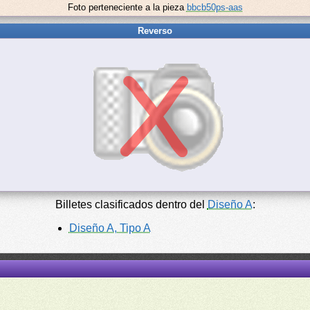
Foto perteneciente a la pieza
bbcb50ps-aas
Reverso
Billetes clasificados dentro del
Diseño A
:
Diseño A, Tipo A