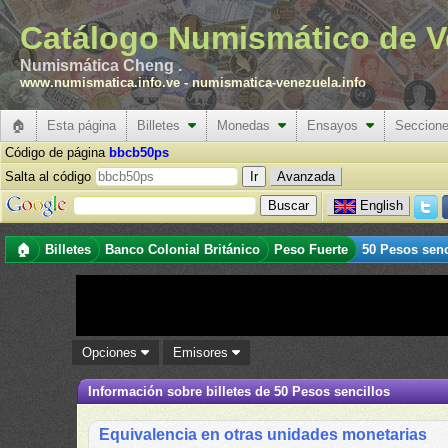
Catálogo Numismático de V
Numismática Cheng .
www.numismatica.info.ve
-
numismatica-venezuela.info
🏠
Esta página
Billetes
Monedas
Ensayos
Seccion
Código de página
bbcb50ps
Salta al código
Avanzada
English
🏠
Billetes
Banco Colonial Británico
Peso Fuerte
50 Pesos senc
Opciones
Emisores
Información sobre billetes de 50 Pesos sencillos
Equivalencia en otras unidades monetarias