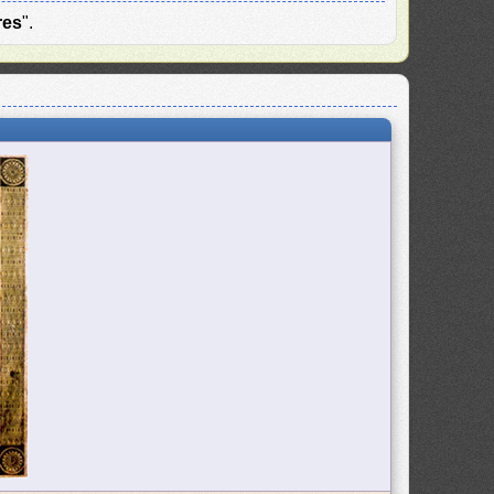
res
".