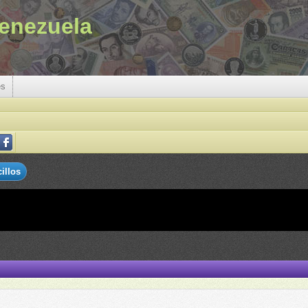
enezuela
es
illos