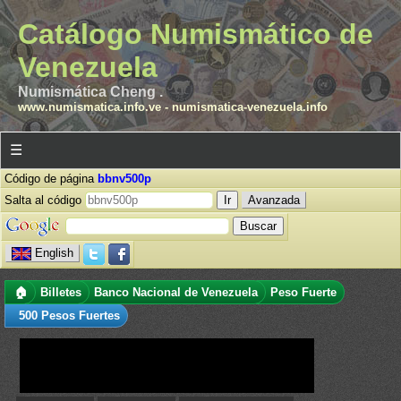
Catálogo Numismático de
Venezuela
Numismática Cheng .
www.numismatica.info.ve
-
numismatica-venezuela.info
☰
Código de página
bbnv500p
Salta al código
Avanzada
English
🏠
Billetes
Banco Nacional de Venezuela
Peso Fuerte
500 Pesos Fuertes