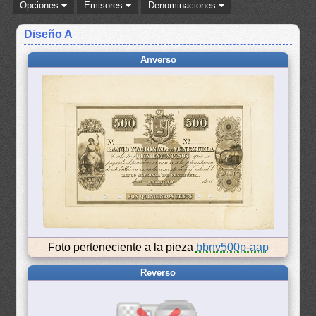
Opciones
Emisores
Denominaciones
Diseño A
Anverso
Foto perteneciente a la pieza
bbnv500p-aap
Reverso