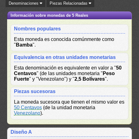
Denominaciones
Piezas Relacionadas
Información sobre monedas de 5 Reales
Nombres populares
Esta moneda es conocida comúnmente como
"
Bamba
".
Equivalencia en otras unidades monetarias
Esta denominación es equivalente en valor a "
50
Centavos
" (de las unidades monetaria "
Peso
Fuerte
" y "Venezolano") y "
2,5 Bolívares
".
Piezas sucesoras
La moneda sucesora que tienen el mismo valor es
50 Centavos
(de la unidad monetaria
Venezolano
).
Diseño A