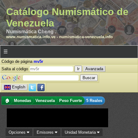
Catálogo Numismático de
Venezuela
Numismática Cheng .
www.numismatica.info.ve
-
numismatica-venezuela.info
☰
Código de página
mv5r
Salta al código
Avanzada
English
🏠
Monedas
Venezuela
Peso Fuerte
5 Reales
Opciones
Emisores
Unidad Monetaria