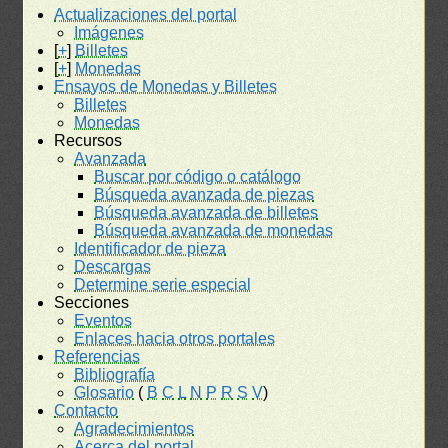
Actualizaciones del portal
Imágenes
[
+
]
Billetes
[
+
]
Monedas
Ensayos de Monedas y Billetes
Billetes
Monedas
Recursos
Avanzada
Buscar por código o catálogo
Búsqueda avanzada de piezas
Búsqueda avanzada de billetes
Búsqueda avanzada de monedas
Identificador de pieza
Descargas
Determine serie especial
Secciones
Eventos
Enlaces hacia otros portales
Referencias
Bibliografía
Glosario
(
B
C
L
N
P
R
S
V
)
Contacto
Agradecimientos
Acerca del portal