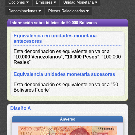
Opciones
Emisores
Unidad Monetaria
Denominaciones
Piezas Relacionadas
Información sobre billetes de 50.000 Bolívares
Equivalencia en unidades monetaria
antecesores
Esta denominación es equivalente en valor a
"
10.000 Venezolanos
", "
10.000 Pesos
", "100.000
Reales"
Equivalencia unidades monetaria sucesoras
Esta denominación es equivalente en valor a "50
Bolívares Fuerte"
Diseño A
Anverso