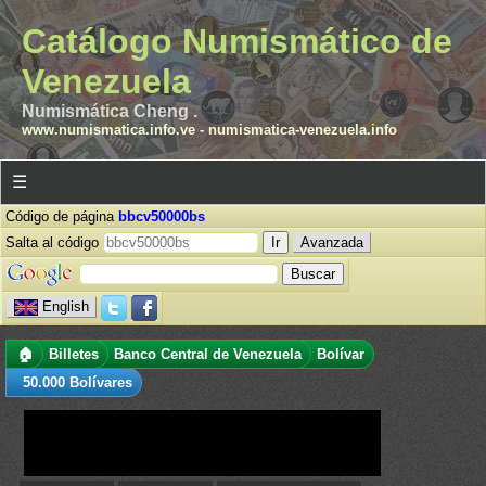
Catálogo Numismático de
Venezuela
Numismática Cheng .
www.numismatica.info.ve
-
numismatica-venezuela.info
☰
Código de página
bbcv50000bs
Salta al código
Avanzada
English
🏠
Billetes
Banco Central de Venezuela
Bolívar
50.000 Bolívares