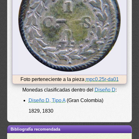
Foto perteneciente a la pieza
mpc0.25r-da01
Monedas clasificadas dentro del
Diseño D
:
Diseño D, Tipo A
(Gran Colombia)
1829, 1830
Bibliografía recomendada