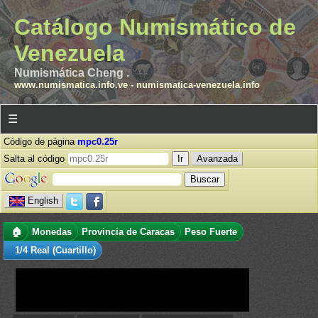
Catálogo Numismático de
Venezuela
Numismática Cheng .
www.numismatica.info.ve
-
numismatica-venezuela.info
☰
Código de página
mpc0.25r
Salta al código
Avanzada
English
🏠
Monedas
Provincia de Caracas
Peso Fuerte
1/4 Real (Cuartillo)