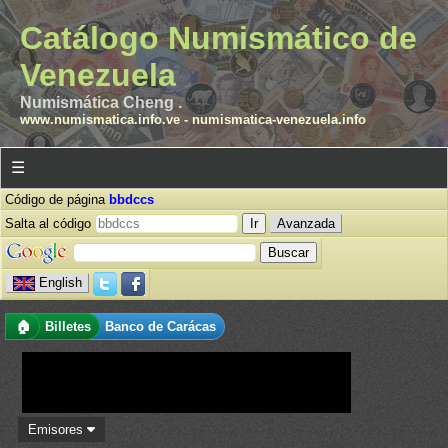
Catálogo Numismático de
Venezuela
Numismática Cheng .
www.numismatica.info.ve
-
numismatica-venezuela.info
☰
Código de página
bbdccs
Salta al código
Avanzada
English
🏠
Billetes
Banco de Carácas
Emisores