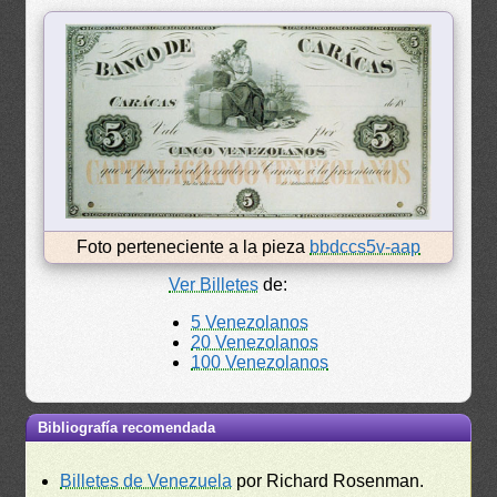
Foto perteneciente a la pieza
bbdccs5v-aap
Ver Billetes
de:
5 Venezolanos
20 Venezolanos
100 Venezolanos
Bibliografía recomendada
Billetes de Venezuela
por Richard Rosenman.