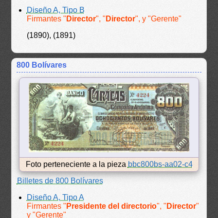
Diseño A, Tipo B
Firmantes "
Director
", "
Director
", y "Gerente"
(1890), (1891)
800 Bolívares
Foto perteneciente a la pieza
bbc800bs-aa02-c4
Billetes de 800 Bolívares
Diseño A, Tipo A
Firmantes "
Presidente del directorio
", "
Director
"
y "Gerente"