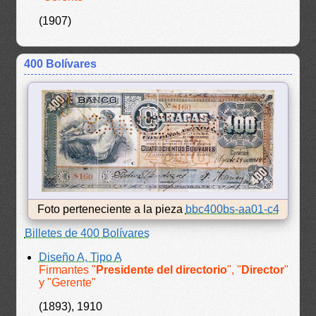
(1907)
400 Bolívares
Foto perteneciente a la pieza
bbc400bs-aa01-c4
Billetes de 400 Bolívares
Diseño A, Tipo A
Firmantes "
Presidente del directorio
", "
Director
"
y "Gerente"
(1893), 1910