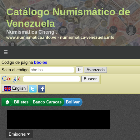
Catálogo Numismático de
Venezuela
Numismática Cheng .
www.numismatica.info.ve
-
numismatica-venezuela.info
☰
Código de página
bbc-bs
Salta al código
Avanzada
English
🏠
Billetes
Banco Caracas
Bolívar
Emisores