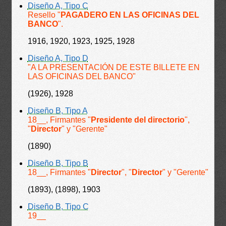
Diseño A, Tipo C
Resello "
PAGADERO EN LAS OFICINAS DEL
BANCO
".
1916, 1920, 1923, 1925, 1928
Diseño A, Tipo D
"A LA PRESENTACIÓN DE ESTE BILLETE EN
LAS OFICINAS DEL BANCO"
(1926), 1928
Diseño B, Tipo A
18__, Firmantes "
Presidente del directorio
",
"
Director
" y "Gerente"
(1890)
Diseño B, Tipo B
18__, Firmantes "
Director
", "
Director
" y "Gerente"
(1893), (1898), 1903
Diseño B, Tipo C
19__