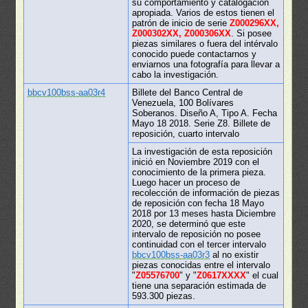
su comportamiento y catalogación
apropiada. Varios de estos tienen el
patrón de inicio de serie
Z000296XX,
Z000302XX, Z000306XX
. Si posee
piezas similares o fuera del intérvalo
conocido puede contactarnos y
enviarnos una fotografía para llevar a
cabo la investigación.
bbcv100bss-aa03r4
Billete del Banco Central de
Venezuela, 100 Bolívares
Soberanos. Diseño A, Tipo A. Fecha
Mayo 18 2018. Serie Z8. Billete de
reposición, cuarto intervalo
La investigación de esta reposición
inició en Noviembre 2019 con el
conocimiento de la primera pieza.
Luego hacer un proceso de
recolección de información de piezas
de reposición con fecha 18 Mayo
2018 por 13 meses hasta Diciembre
2020, se determinó que este
intervalo de reposición no posee
continuidad con el tercer intervalo
bbcv100bss-aa03r3
al no existir
piezas conocidas entre el intervalo
"
Z05576700
" y "
Z0617XXXX
" el cual
tiene una separación estimada de
593.300 piezas.