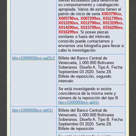
siendo estudiados para determinar
su comportamiento y catalogación
apropiada. Varios de estos tienen el
patrón de inicio de serie
X003790xx,
X005790xx, X007299xx, X011799xx,
X012290xx, X012790xx, X013299xx,
X014290xx, X015799xx, X016290xx,
X016299xx
. Si posee piezas
similares o fuera del intérvalo
conocido puede contactarnos y
enviarnos una fotografía para llevar a
cabo la investigación.
bbcv1000000bss-aa01r2
Billete del Banco Central de
Venezuela, 1.000.000 Bolívares
Soberanos. Diseño A, Tipo A. Fecha
Septiembre 03 2020. Serie Z8.
Billete de reposición, segundo
intervalo
Se está investigando si existe
coincidencia de la misma serie y
número de la reposición del tipo B
bbcv1000000bss-ab01r
.
bbcv1000000bss-ab01r
Billete del Banco Central de
Venezuela, 1.000.000 Bolívares
Soberanos. Diseño A, Tipo B. Fecha
Septiembre 03 2020. Serie Z8.
Billete de reposición