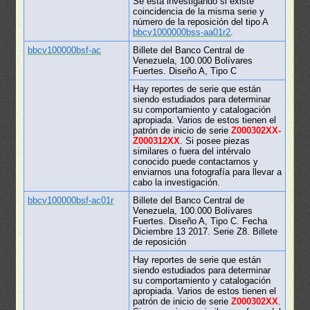
Se está investigando si existe
coincidencia de la misma serie y
número de la reposición del tipo A
bbcv1000000bss-aa01r2
.
bbcv100000bsf-ac
Billete del Banco Central de
Venezuela, 100.000 Bolívares
Fuertes. Diseño A, Tipo C
Hay reportes de serie que están
siendo estudiados para determinar
su comportamiento y catalogación
apropiada. Varios de estos tienen el
patrón de inicio de serie
Z000302XX-
Z000312XX
. Si posee piezas
similares o fuera del intérvalo
conocido puede contactarnos y
enviarnos una fotografía para llevar a
cabo la investigación.
bbcv100000bsf-ac01r
Billete del Banco Central de
Venezuela, 100.000 Bolívares
Fuertes. Diseño A, Tipo C. Fecha
Diciembre 13 2017. Serie Z8. Billete
de reposición
Hay reportes de serie que están
siendo estudiados para determinar
su comportamiento y catalogación
apropiada. Varios de estos tienen el
patrón de inicio de serie
Z000302XX
.