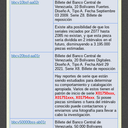
bbcv10bsf-aa02r
Billete del Banco Central de
Venezuela, 10 Bolívares Fuertes.
Diseño A, Tipo A. Fecha Septiembre
03 2009. Serie Z8. Billete de
reposición
Existe alta posibilidad de que los
seriales iniciados por Z077 hasta
Z085 no existan, y que esta pieza
sería dividida en 2 intérvalos en el
futuro, disminuyendo a 3.195.000
piezas estimadas.
bbcv20bsd-aa01r
Billete del Banco Central de
Venezuela, 20 Bolívares Digitales.
Diseño A, Tipo A. Fecha Abril 29
2021. Serie X8. Billete de reposición
Hay reportes de serie que están
siendo estudiados para determinar
su comportamiento y catalogación
apropiada. Varios de estos tienen el
patrón de inicio de serie
X01750xxx,
X01751xxx, X01754xxx
. Si posee
piezas similares o fuera del intérvalo
conocido puede contactarnos y
enviarnos una fotografía para llevar a
cabo la investigación.
bbcv50000bss-ab01r
Billete del Banco Central de
Venezuela, 50.000 Bolívares