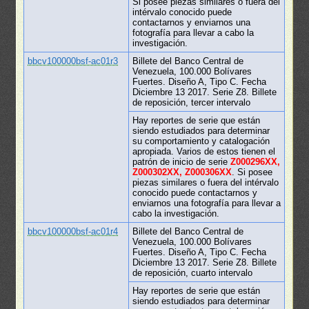
Si posee piezas similares o fuera del
intérvalo conocido puede
contactarnos y enviarnos una
fotografía para llevar a cabo la
investigación.
bbcv100000bsf-ac01r3
Billete del Banco Central de
Venezuela, 100.000 Bolívares
Fuertes. Diseño A, Tipo C. Fecha
Diciembre 13 2017. Serie Z8. Billete
de reposición, tercer intervalo
Hay reportes de serie que están
siendo estudiados para determinar
su comportamiento y catalogación
apropiada. Varios de estos tienen el
patrón de inicio de serie
Z000296XX,
Z000302XX, Z000306XX
. Si posee
piezas similares o fuera del intérvalo
conocido puede contactarnos y
enviarnos una fotografía para llevar a
cabo la investigación.
bbcv100000bsf-ac01r4
Billete del Banco Central de
Venezuela, 100.000 Bolívares
Fuertes. Diseño A, Tipo C. Fecha
Diciembre 13 2017. Serie Z8. Billete
de reposición, cuarto intervalo
Hay reportes de serie que están
siendo estudiados para determinar