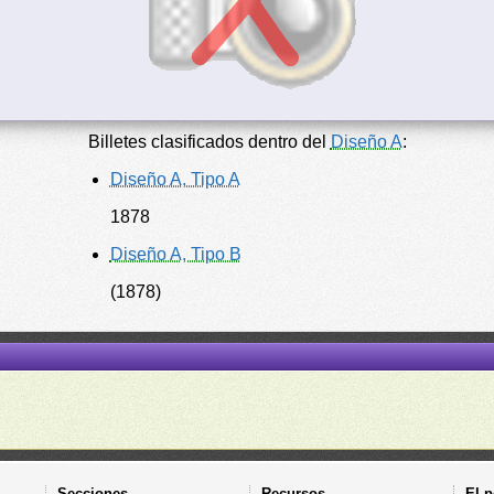
Billetes clasificados dentro del
Diseño A
:
Diseño A, Tipo A
1878
Diseño A, Tipo B
(1878)
Secciones
Recursos
El p