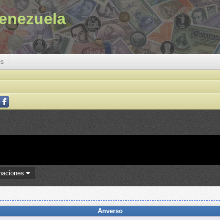
enezuela
es
naciones
Anverso