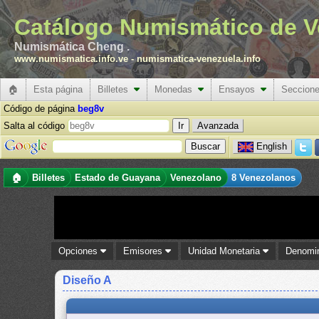
Catálogo Numismático de V
Numismática Cheng .
www.numismatica.info.ve
-
numismatica-venezuela.info
🏠
Esta página
Billetes
Monedas
Ensayos
Seccion
Código de página
beg8v
Salta al código
Avanzada
English
🏠
Billetes
Estado de Guayana
Venezolano
8 Venezolanos
Opciones
Emisores
Unidad Monetaria
Denomi
Diseño A