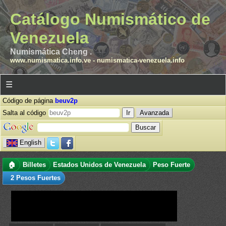
Catálogo Numismático de
Venezuela
Numismática Cheng .
www.numismatica.info.ve
-
numismatica-venezuela.info
☰
Código de página
beuv2p
Salta al código
Avanzada
English
🏠
Billetes
Estados Unidos de Venezuela
Peso Fuerte
2 Pesos Fuertes