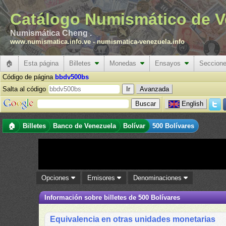
Catálogo Numismático de V
Numismática Cheng .
www.numismatica.info.ve
-
numismatica-venezuela.info
🏠
Esta página
Billetes
Monedas
Ensayos
Seccion
Código de página
bbdv500bs
Salta al código
Avanzada
English
🏠
Billetes
Banco de Venezuela
Bolívar
500 Bolívares
Opciones
Emisores
Denominaciones
Información sobre billetes de 500 Bolívares
Equivalencia en otras unidades monetarias