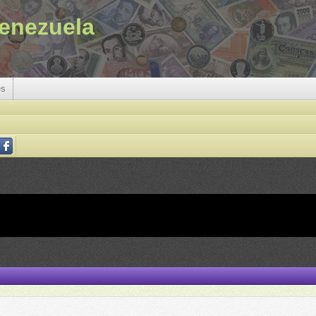
enezuela
es