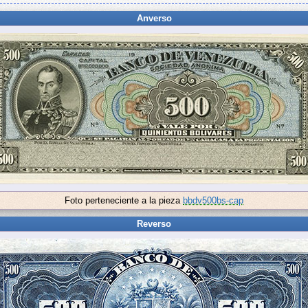
Anverso
Foto perteneciente a la pieza
bbdv500bs-cap
Reverso