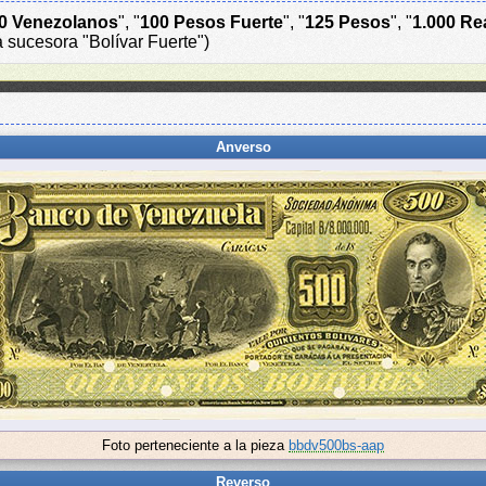
0 Venezolanos
", "
100 Pesos Fuerte
", "
125 Pesos
", "
1.000 Re
a sucesora "Bolívar Fuerte")
Anverso
Foto perteneciente a la pieza
bbdv500bs-aap
Reverso