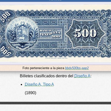
Foto perteneciente a la pieza
bbdv500bs-aap2
Billetes clasificados dentro del
Diseño A
:
Diseño A, Tipo A
(1890)