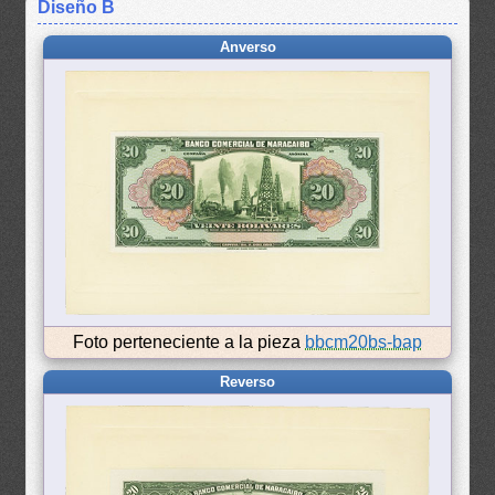
Diseño B
Anverso
Foto perteneciente a la pieza
bbcm20bs-bap
Reverso