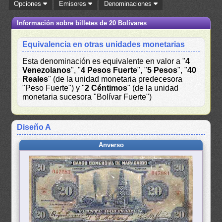
Opciones
Emisores
Denominaciones
Información sobre billetes de 20 Bolívares
Equivalencia en otras unidades monetarias
Esta denominación es equivalente en valor a "
4
Venezolanos
", "
4 Pesos Fuerte
", "
5 Pesos
", "
40
Reales
" (de la unidad monetaria predecesora
"Peso Fuerte") y "
2 Céntimos
" (de la unidad
monetaria sucesora "Bolívar Fuerte")
Diseño A
Anverso