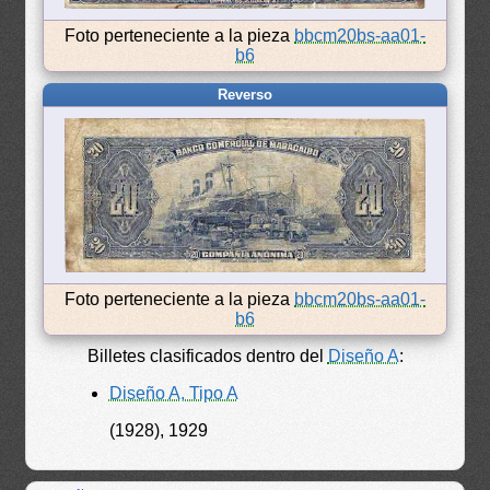
Foto perteneciente a la pieza
bbcm20bs-aa01-
b6
Reverso
Foto perteneciente a la pieza
bbcm20bs-aa01-
b6
Billetes clasificados dentro del
Diseño A
:
Diseño A, Tipo A
(1928), 1929