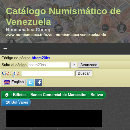
Catálogo Numismático de
Venezuela
Numismática Cheng .
www.numismatica.info.ve
-
numismatica-venezuela.info
☰
Código de página
bbcm20bs
Salta al código
Avanzada
English
🏠
Billetes
Banco Comercial de Maracaibo
Bolívar
20 Bolívares