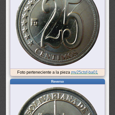
Foto perteneciente a la pieza
mv25ctsf-ba01
Reverso