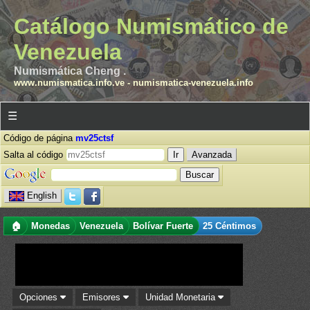
Catálogo Numismático de
Venezuela
Numismática Cheng .
www.numismatica.info.ve
-
numismatica-venezuela.info
☰
Código de página
mv25ctsf
Salta al código
Avanzada
English
🏠
Monedas
Venezuela
Bolívar Fuerte
25 Céntimos
Opciones
Emisores
Unidad Monetaria