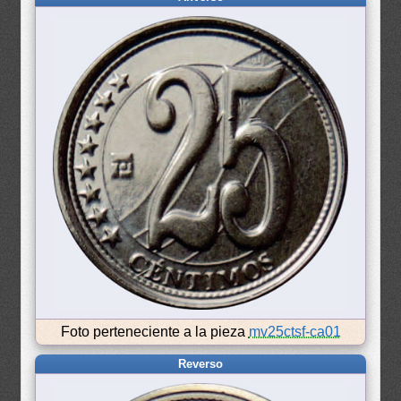
Foto perteneciente a la pieza
mv25ctsf-ca01
Reverso