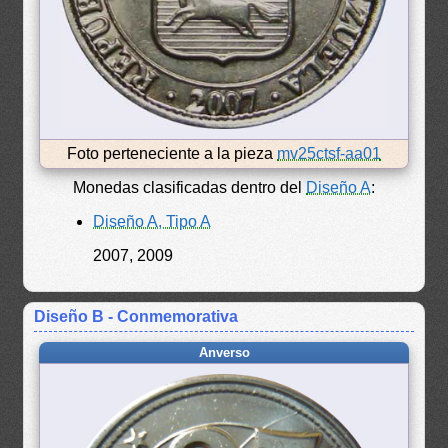
Foto perteneciente a la pieza
mv25ctsf-aa01
Monedas clasificadas dentro del
Diseño A
:
Diseño A, Tipo A
2007, 2009
Diseño B - Conmemorativa
Anverso