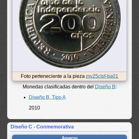
Foto perteneciente a la pieza
mv25ctsf-ba01
Monedas clasificadas dentro del
Diseño B
:
Diseño B, Tipo A
2010
Diseño C - Conmemorativa
Anverso