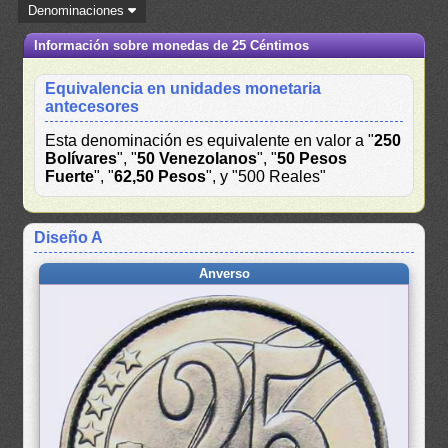
Denominaciones
Información sobre monedas de 25 Céntimos
Equivalencia en unidades monetaria
antecesores
Esta denominación es equivalente en valor a "
250
Bolívares
", "
50 Venezolanos
", "
50 Pesos
Fuerte
", "
62,50 Pesos
", y "500 Reales"
Diseño A
Anverso