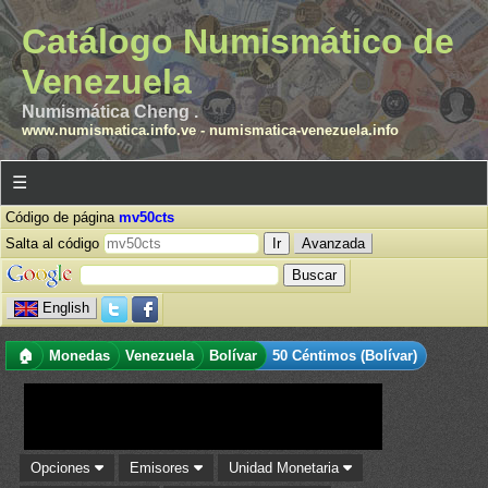
Catálogo Numismático de
Venezuela
Numismática Cheng .
www.numismatica.info.ve
-
numismatica-venezuela.info
☰
Código de página
mv50cts
Salta al código
Avanzada
English
🏠
Monedas
Venezuela
Bolívar
50 Céntimos (Bolívar)
Opciones
Emisores
Unidad Monetaria