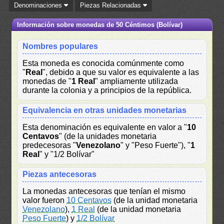
Denominaciones
Piezas Relacionadas
Información sobre monedas de 50 Céntimos (Bolívar)
Nombres populares
Esta moneda es conocida comúnmente como
"
Real
", debido a que su valor es equivalente a las
monedas de "
1 Real
" ampliamente utilizada
durante la colonia y a principios de la república.
Equivalencia en otras unidades monetarias
Esta denominación es equivalente en valor a "
10
Centavos
" (de la unidades monetaria
predecesoras "
Venezolano
" y "Peso Fuerte"), "
1
Real
" y "1/2 Bolívar"
Piezas antecesoras
La monedas antecesoras que tenían el mismo
valor fueron
10 Centavos
(de la unidad monetaria
Venezolano
),
1 Real
(de la unidad monetaria
Peso Fuerte
) y
1/2 Bolívar