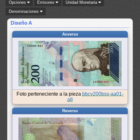
Opciones
Emisores
Unidad Monetaria
Denominaciones
Diseño A
Anverso
Foto perteneciente a la pieza
bbcv200bss-aa01-
a8
Reverso