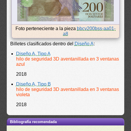
Foto perteneciente a la pieza
bbcv200bss-aa01-
a8
Billetes clasificados dentro del
Diseño A
:
Diseño A, Tipo A
hilo de seguridad 3D aventanillada en 3 ventanas
azul
2018
Diseño A, Tipo B
hilo de seguridad 3D aventanillada en 3 ventanas
violeta
2018
Bibliografía recomendada