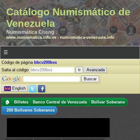
Catálogo Numismático de
Venezuela
Numismática Cheng .
www.numismatica.info.ve
-
numismatica-venezuela.info
☰
Código de página
bbcv200bss
Salta al código
Avanzada
English
🏠
Billetes
Banco Central de Venezuela
Bolívar Soberano
200 Bolívares Soberanos