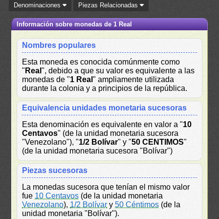
Denominaciones
Piezas Relacionadas
Información sobre monedas de 1 Real
Nombres populares
Esta moneda es conocida comúnmente como
"
Real
", debido a que su valor es equivalente a las
monedas de "
1 Real
" ampliamente utilizada
durante la colonia y a principios de la república.
Equivalencia unidades monetaria sucesoras
Esta denominación es equivalente en valor a "
10
Centavos
" (de la unidad monetaria sucesora
"Venezolano"), "
1/2 Bolívar
" y "
50 CENTIMOS
"
(de la unidad monetaria sucesora "Bolívar")
Piezas sucesoras
La monedas sucesora que tenían el mismo valor
fue
10 Centavos
(de la unidad monetaria
Venezolano
),
1/2 Bolívar
y
50 Céntimos
(de la
unidad monetaria "Bolívar").