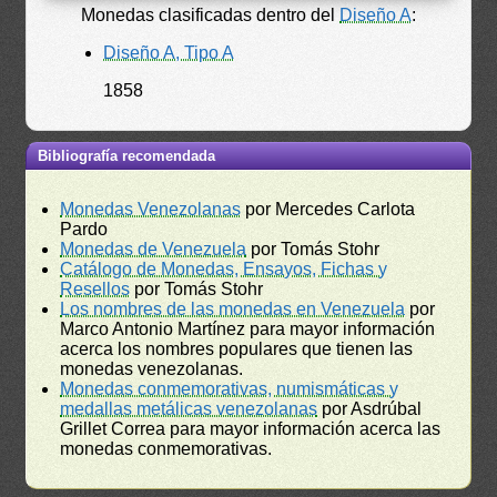
Monedas clasificadas dentro del
Diseño A
:
Diseño A, Tipo A
1858
Bibliografía recomendada
Monedas Venezolanas
por Mercedes Carlota
Pardo
Monedas de Venezuela
por Tomás Stohr
Catálogo de Monedas, Ensayos, Fichas y
Resellos
por Tomás Stohr
Los nombres de las monedas en Venezuela
por
Marco Antonio Martínez para mayor información
acerca los nombres populares que tienen las
monedas venezolanas.
Monedas conmemorativas, numismáticas y
medallas metálicas venezolanas
por Asdrúbal
Grillet Correa para mayor información acerca las
monedas conmemorativas.