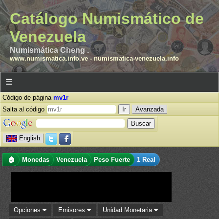
Catálogo Numismático de
Venezuela
Numismática Cheng .
www.numismatica.info.ve
-
numismatica-venezuela.info
☰
Código de página
mv1r
Salta al código
Avanzada
English
🏠
Monedas
Venezuela
Peso Fuerte
1 Real
Opciones
Emisores
Unidad Monetaria