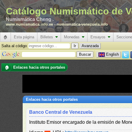
Catálogo Numismático de V
Numismática Cheng .
www.numismatica.info.ve
-
numismatica-venezuela.info
🏠
Esta página
Billetes
Monedas
Ensayos
Seccion
Salta al código
Avanzada
English
🏠
Enlaces hacia otros portales
Enlaces hacia otros portales
Banco Central de Venezuela
Instituto Emisor encargado de la emisión de Mon