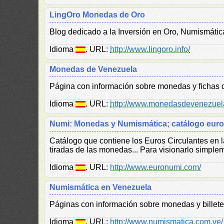
LingOro Monedas de Oro
Blog dedicado a la Inversión en Oro, Numismática,
Idioma
. URL:
http://www.lingoro.info/
Monedas de Venezuela
Página con información sobre monedas y fichas 
Idioma
. URL:
http://www.monedasdevenezuel
Numi: Monedas y Numismática; catálogo eur
Catálogo que contiene los Euros Circulantes en 
tiradas de las monedas... Para visionarlo simple
Idioma
. URL:
http://www.euronumi.com/
Numismática en Venezuela
Páginas con información sobre monedas y billete
Idioma
. URL:
http://www.numismatica.com.ve/