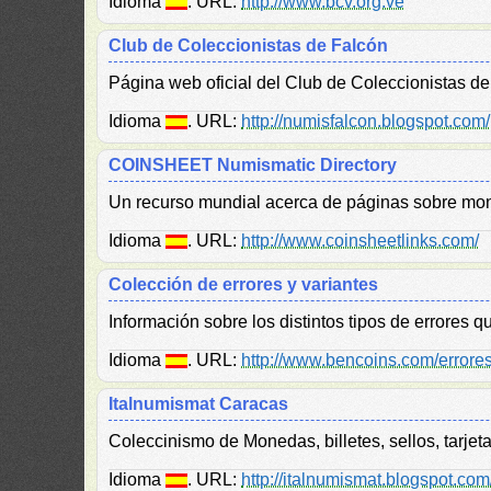
Idioma
. URL:
http://www.bcv.org.ve
Club de Coleccionistas de Falcón
Página web oficial del Club de Coleccionistas d
Idioma
. URL:
http://numisfalcon.blogspot.com/
COINSHEET Numismatic Directory
Un recurso mundial acerca de páginas sobre mone
Idioma
. URL:
http://www.coinsheetlinks.com/
Colección de errores y variantes
Información sobre los distintos tipos de errores 
Idioma
. URL:
http://www.bencoins.com/errores
Italnumismat Caracas
Coleccinismo de Monedas, billetes, sellos, tarjeta
Idioma
. URL:
http://italnumismat.blogspot.com