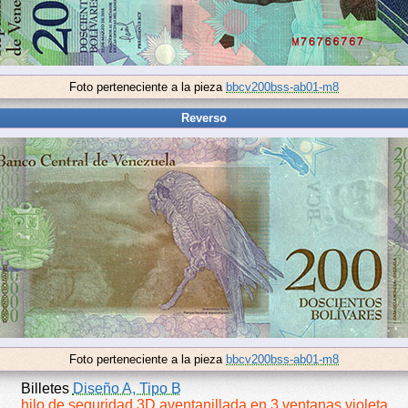
Foto perteneciente a la pieza
bbcv200bss-ab01-m8
Reverso
Foto perteneciente a la pieza
bbcv200bss-ab01-m8
Billetes
Diseño A, Tipo B
hilo de seguridad 3D aventanillada en 3 ventanas violeta