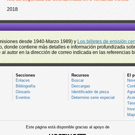
2018
misiones desde 1940-Marzo 1989) y
Los billetes de emisión ce
, donde contiene más detalles e información profundizada sobr
l autor en la dirección de correo indicada en las referencias bi
Secciones
Recursos
El p
Enlaces
Buscar
Nov
Bibliografía
Descargas
Cont
Glosario
Identificador de pieza
Agra
Eventos
Determine serie especial
Acer
Térm
Inve
Mapa
Este página está disponible gracias al apoyo de