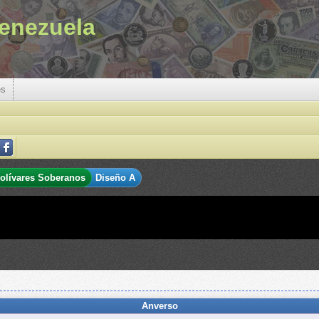
enezuela
es
olívares Soberanos
Diseño A
Anverso