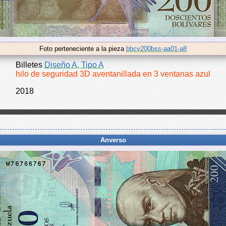
Foto perteneciente a la pieza
bbcv200bss-aa01-a8
Billetes
Diseño A, Tipo A
hilo de seguridad 3D aventanillada en 3 ventanas azul
2018
Anverso