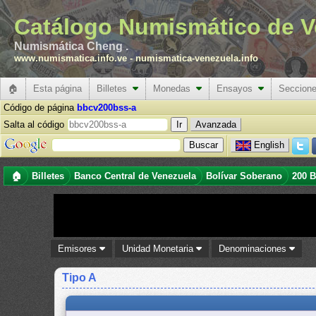
Catálogo Numismático de V
Numismática Cheng .
www.numismatica.info.ve
-
numismatica-venezuela.info
🏠
Esta página
Billetes
Monedas
Ensayos
Seccion
Código de página
bbcv200bss-a
Salta al código
Avanzada
English
🏠
Billetes
Banco Central de Venezuela
Bolívar Soberano
200 B
Emisores
Unidad Monetaria
Denominaciones
Tipo A