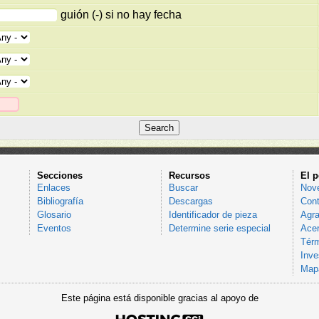
guión (-) si no hay fecha
Secciones
Recursos
El p
Enlaces
Buscar
Nov
Bibliografía
Descargas
Cont
Glosario
Identificador de pieza
Agra
Eventos
Determine serie especial
Acer
Térm
Inve
Mapa
Este página está disponible gracias al apoyo de