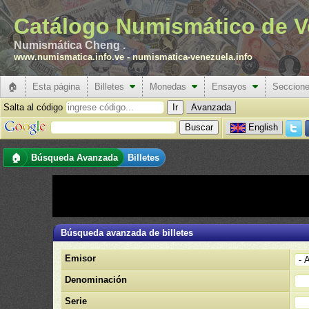
Catálogo Numismático de V
Numismática Cheng .
www.numismatica.info.ve
-
numismatica-venezuela.info
🏠
Esta página
Billetes
Monedas
Ensayos
Seccion
Salta al código
Avanzada
English
🏠
Búsqueda Avanzada
Billetes
Búsqueda avanzada de billetes
Emisor
Denominación
Serie