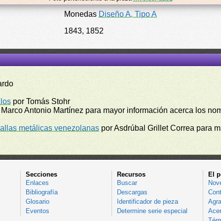
Monedas
Diseño A, Tipo A
1843, 1852
ardo
los
por Tomás Stohr
 Marco Antonio Martínez para mayor información acerca los no
llas metálicas venezolanas
por Asdrúbal Grillet Correa para 
Secciones
Recursos
El p
Enlaces
Buscar
Nov
Bibliografía
Descargas
Cont
Glosario
Identificador de pieza
Agra
Eventos
Determine serie especial
Acer
Térm