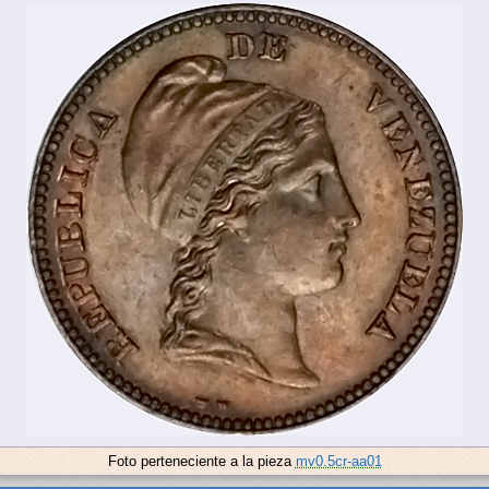
Foto perteneciente a la pieza
mv0.5cr-aa01