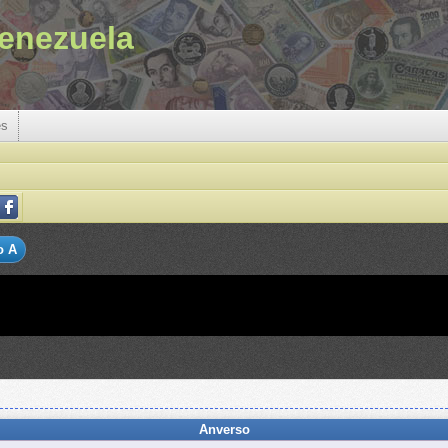
enezuela
es
o A
Anverso