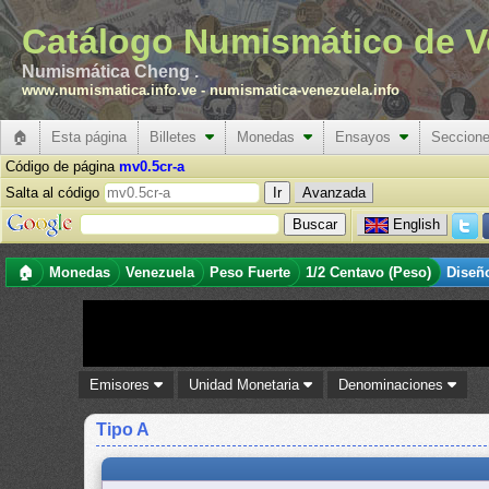
Catálogo Numismático de V
Numismática Cheng .
www.numismatica.info.ve
-
numismatica-venezuela.info
🏠
Esta página
Billetes
Monedas
Ensayos
Seccion
Código de página
mv0.5cr-a
Salta al código
Avanzada
English
🏠
Monedas
Venezuela
Peso Fuerte
1/2 Centavo (Peso)
Diseñ
Emisores
Unidad Monetaria
Denominaciones
Tipo A