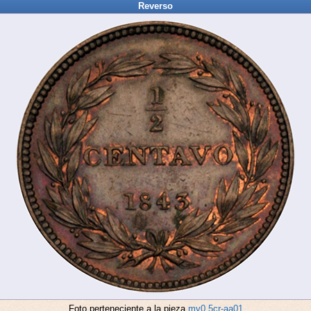
Reverso
Foto perteneciente a la pieza
mv0.5cr-aa01