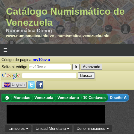
Catálogo Numismático de
Venezuela
Numismática Cheng .
www.numismatica.info.ve
-
numismatica-venezuela.info
☰
Código de página
mv10cv-a
Salta al código
Avanzada
English
🏠
Monedas
Venezuela
Venezolano
10 Centavos
Diseño A
Emisores
Unidad Monetaria
Denominaciones