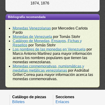
1874, 1876
Bibliografía recomendada
Monedas Venezolanas
por Mercedes Carlota
Pardo
Monedas de Venezuela
por Tomás Stohr
Catálogo de Monedas, Ensayos, Fichas y
Resellos
por Tomás Stohr
Los nombres de las monedas en Venezuela
por
Marco Antonio Martínez para mayor información
acerca los nombres populares que tienen las
monedas venezolanas.
Monedas conmemorativas, numismáticas y
medallas metálicas venezolanas
por Asdrúbal
Grillet Correa para mayor información acerca las
monedas conmemorativas.
Catálogo de piezas
Secciones
Billetes
Enlaces