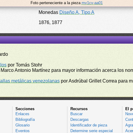
Foto perteneciente a la pieza
mv1cv-aa01
Monedas
Diseño A, Tipo A
1876, 1877
ardo
los
por Tomás Stohr
 Marco Antonio Martínez para mayor información acerca los no
llas metálicas venezolanas
por Asdrúbal Grillet Correa para 
Secciones
Recursos
El p
Enlaces
Buscar
Nov
Bibliografía
Descargas
Cont
Glosario
Identificador de pieza
Agra
Eventos
Determine serie especial
Acer