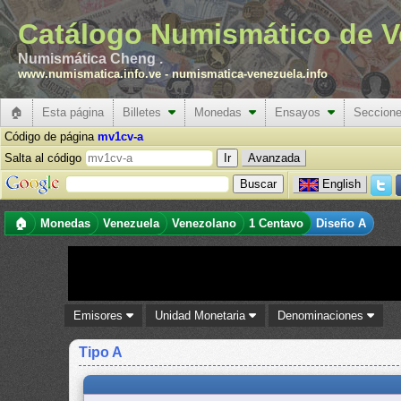
Catálogo Numismático de V
Numismática Cheng .
www.numismatica.info.ve
-
numismatica-venezuela.info
🏠
Esta página
Billetes
Monedas
Ensayos
Seccion
Código de página
mv1cv-a
Salta al código
Avanzada
English
🏠
Monedas
Venezuela
Venezolano
1 Centavo
Diseño A
Emisores
Unidad Monetaria
Denominaciones
Tipo A