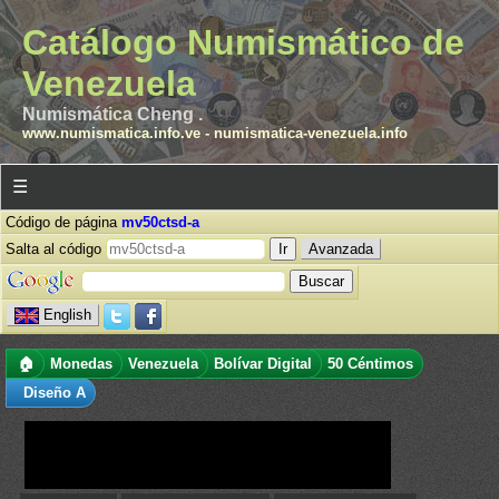
Catálogo Numismático de
Venezuela
Numismática Cheng .
www.numismatica.info.ve
-
numismatica-venezuela.info
☰
Código de página
mv50ctsd-a
Salta al código
Avanzada
English
🏠
Monedas
Venezuela
Bolívar Digital
50 Céntimos
Diseño A