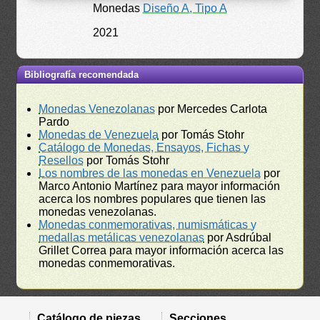
Monedas
Diseño A, Tipo A
2021
Bibliografía recomendada
Monedas Venezolanas
por Mercedes Carlota
Pardo
Monedas de Venezuela
por Tomás Stohr
Catálogo de Monedas, Ensayos, Fichas y
Resellos
por Tomás Stohr
Los nombres de las monedas en Venezuela
por
Marco Antonio Martínez para mayor información
acerca los nombres populares que tienen las
monedas venezolanas.
Monedas conmemorativas, numismáticas y
medallas metálicas venezolanas
por Asdrúbal
Grillet Correa para mayor información acerca las
monedas conmemorativas.
Catálogo de piezas
Secciones