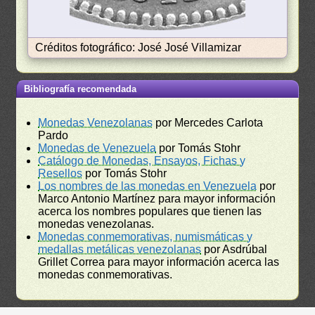
Créditos fotográfico: José José Villamizar
Bibliografía recomendada
Monedas Venezolanas
por Mercedes Carlota
Pardo
Monedas de Venezuela
por Tomás Stohr
Catálogo de Monedas, Ensayos, Fichas y
Resellos
por Tomás Stohr
Los nombres de las monedas en Venezuela
por
Marco Antonio Martínez para mayor información
acerca los nombres populares que tienen las
monedas venezolanas.
Monedas conmemorativas, numismáticas y
medallas metálicas venezolanas
por Asdrúbal
Grillet Correa para mayor información acerca las
monedas conmemorativas.