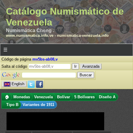
Catálogo Numismático de
Venezuela
Numismática Cheng .
www.numismatica.info.ve
-
numismatica-venezuela.info
☰
Código de página
mv5bs-ab08,v
Salta al código
Avanzada
English
🏠
Monedas
Venezuela
Bolívar
5 Bolívares
Diseño A
Tipo B
Variantes de 1911