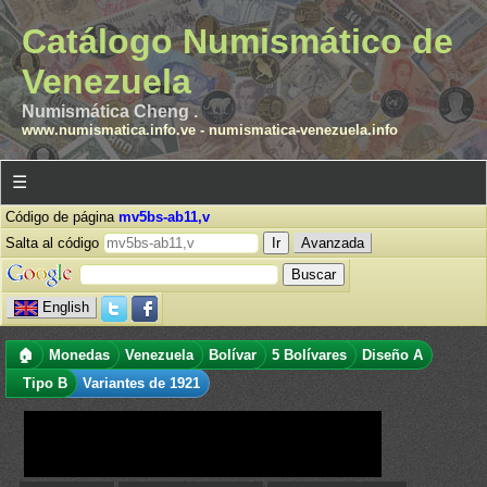
Catálogo Numismático de
Venezuela
Numismática Cheng .
www.numismatica.info.ve
-
numismatica-venezuela.info
☰
Código de página
mv5bs-ab11,v
Salta al código
Avanzada
English
🏠
Monedas
Venezuela
Bolívar
5 Bolívares
Diseño A
Tipo B
Variantes de 1921