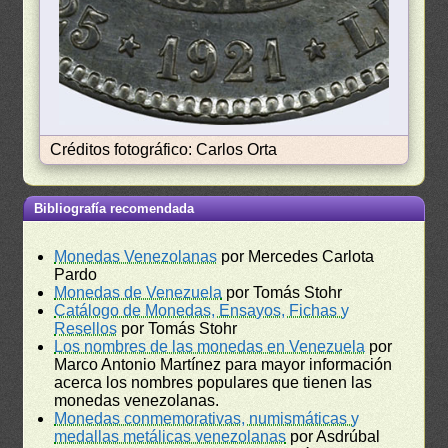
Créditos fotográfico: Carlos Orta
Bibliografía recomendada
Monedas Venezolanas
por Mercedes Carlota
Pardo
Monedas de Venezuela
por Tomás Stohr
Catálogo de Monedas, Ensayos, Fichas y
Resellos
por Tomás Stohr
Los nombres de las monedas en Venezuela
por
Marco Antonio Martínez para mayor información
acerca los nombres populares que tienen las
monedas venezolanas.
Monedas conmemorativas, numismáticas y
medallas metálicas venezolanas
por Asdrúbal