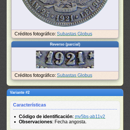
Créditos fotográfico:
Subastas Globus
Reverso (parcial)
Créditos fotográfico:
Subastas Globus
Variante #2
Características
Código de identificación
:
mv5bs-ab11v2
Observaciones
: Fecha angosta.