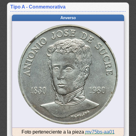
Tipo A - Conmemorativa
Anverso
Foto perteneciente a la pieza
mv75bs-aa01