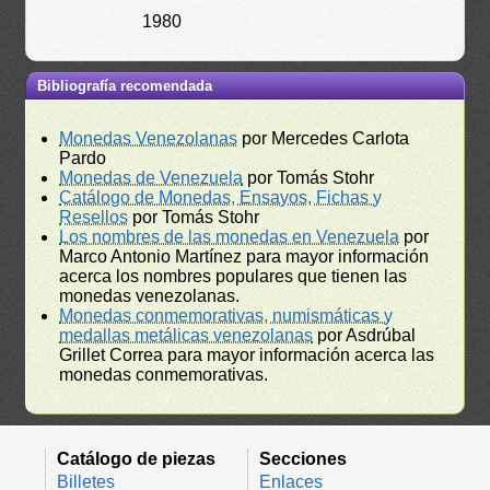
1980
Bibliografía recomendada
Monedas Venezolanas
por Mercedes Carlota
Pardo
Monedas de Venezuela
por Tomás Stohr
Catálogo de Monedas, Ensayos, Fichas y
Resellos
por Tomás Stohr
Los nombres de las monedas en Venezuela
por
Marco Antonio Martínez para mayor información
acerca los nombres populares que tienen las
monedas venezolanas.
Monedas conmemorativas, numismáticas y
medallas metálicas venezolanas
por Asdrúbal
Grillet Correa para mayor información acerca las
monedas conmemorativas.
Catálogo de piezas
Secciones
Billetes
Enlaces