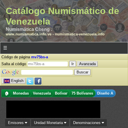
Catálogo Numismático de
Venezuela
Numismática Cheng .
www.numismatica.info.ve
-
numismatica-venezuela.info
☰
Código de página
mv75bs-a
Salta al código
Avanzada
English
🏠
Monedas
Venezuela
Bolívar
75 Bolívares
Diseño A
Emisores
Unidad Monetaria
Denominaciones