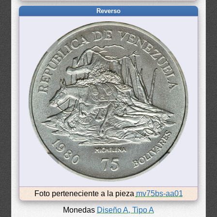
Reverso
Foto perteneciente a la pieza
mv75bs-aa01
Monedas
Diseño A, Tipo A