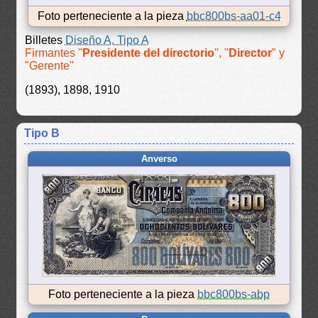
Foto perteneciente a la pieza
bbc800bs-aa01-c4
Billetes
Diseño A, Tipo A
Firmantes "
Presidente del directorio
", "
Director
" y
"Gerente"
(1893), 1898, 1910
Tipo B
Anverso
Foto perteneciente a la pieza
bbc800bs-abp