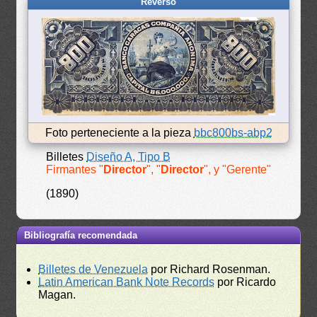
Reverso
Foto perteneciente a la pieza
bbc800bs-abp2
Billetes
Diseño A, Tipo B
Firmantes "
Director
", "
Director
", y "Gerente"
(1890)
Bibliografía recomendada
Billetes de Venezuela
por Richard Rosenman.
Latin American Bank Note Records
por Ricardo
Magan.