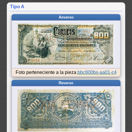
Tipo A
Anverso
Foto perteneciente a la pieza
bbc800bs-aa01-c4
Reverso