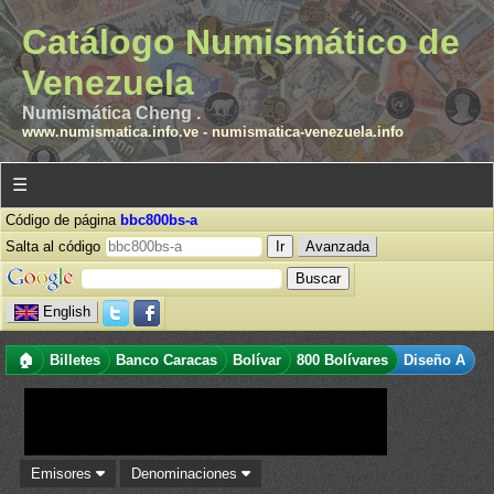
Catálogo Numismático de
Venezuela
Numismática Cheng .
www.numismatica.info.ve
-
numismatica-venezuela.info
☰
Código de página
bbc800bs-a
Salta al código
Avanzada
English
🏠
Billetes
Banco Caracas
Bolívar
800 Bolívares
Diseño A
Emisores
Denominaciones