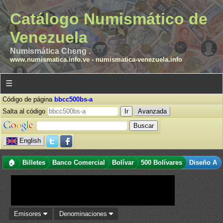
Catálogo Numismático de
Venezuela
Numismática Cheng .
www.numismatica.info.ve
-
numismatica-venezuela.info
☰
Código de página
bbcc500bs-a
Salta al código
Avanzada
English
🏠
Billetes
Banco Comercial
Bolívar
500 Bolívares
Diseño A
Emisores
Denominaciones