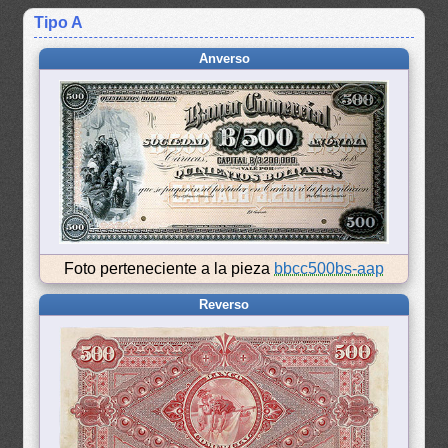
Tipo A
Anverso
Foto perteneciente a la pieza
bbcc500bs-aap
Reverso