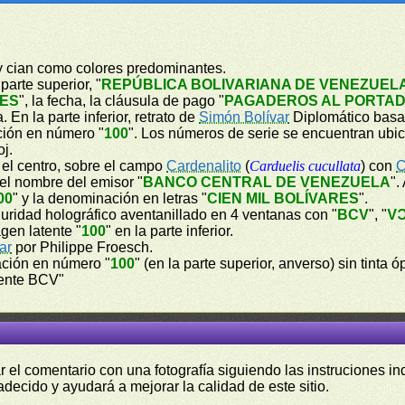
 y cian como colores predominantes.
parte superior, "
REPÚBLICA BOLIVARIANA DE VENEZUEL
RES
", la fecha, la cláusula de pago "
PAGADEROS AL PORTAD
En la parte inferior, retrato de
Simón Bolívar
Diplomático basad
ción en número "
100
". Los números de serie se encuentran ubica
oj.
n el centro, sobre el campo
Cardenalito
(
Carduelis cucullata
) con
C
 el nombre del emisor "
BANCO CENTRAL DE VENEZUELA
".
00
" y la denominación en letras "
CIEN MIL BOLÍVARES
".
guridad holográfico aventanillado en 4 ventanas con "
BCV
", "
B
magen latente "
100
" en la parte inferior.
ar
por Philippe Froesch.
ación en número "
100
" (en la parte superior, anverso) sin tinta 
dente BCV"
r el comentario con una fotografía siguiendo las instruciones i
adecido y ayudará a mejorar la calidad de este sitio.