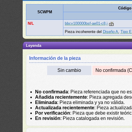
Código
SCWPM
N/L
bbcv100000bsf-ae01-c8,i
Pieza incoherente del
Diseño A
,
Tipo E
Leyenda
Información de la pieza
Sin cambio
No confirmada (C
No confirmada
: Pieza referenciada que no es
Añadida recientemente
: Pieza agregada des
Eliminada
: Pieza eliminada y ya no válida.
Actualizada recientemente
: Pieza actualiza
Por verificación
: Pieza que debe existir teór
En revisión
: Pieza catalogada en revisión.