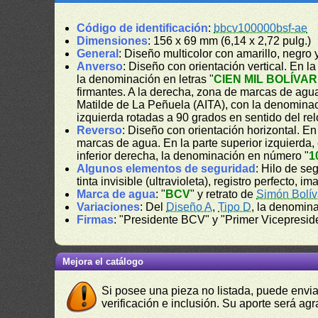
Código de identificación
:
bbcv100000bsf-ae
Dimensiones
: 156 x 69 mm (6,14 x 2,72 pulg.)
General
: Diseño multicolor con amarillo, negro
Anverso
: Diseño con orientación vertical. En la 
la denominación en letras "
CIEN MIL BOLÍVA
firmantes. A la derecha, zona de marcas de agua. 
Matilde de La Peñuela (AITA), con la denomina
izquierda rotadas a 90 grados en sentido del rel
Reverso
: Diseño con orientación horizontal. E
marcas de agua. En la parte superior izquierda,
inferior derecha, la denominación en número "
1
Algunos elementos de seguridad
: Hilo de se
tinta invisible (ultravioleta), registro perfecto, i
Marca de agua
: "
BCV
" y retrato de
Simón Bolív
Variaciones
: Del
Diseño A
,
Tipo D
, la denomin
Firmas
: "Presidente BCV" y "Primer Vicepresi
Mejora el catálogo
Si posee una pieza no listada, puede envia
verificación e inclusión. Su aporte será agr