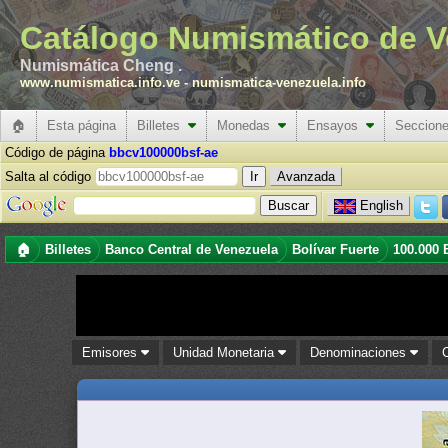
Catálogo Numismático de V
Numismática Cheng .
www.numismatica.info.ve
-
numismatica-venezuela.info
🏠
Esta página
Billetes
Monedas
Ensayos
Seccion
Código de página
bbcv100000bsf-ae
Salta al código
Avanzada
English
🏠
Billetes
Banco Central de Venezuela
Bolívar Fuerte
100.000 
Emisores
Unidad Monetaria
Denominaciones