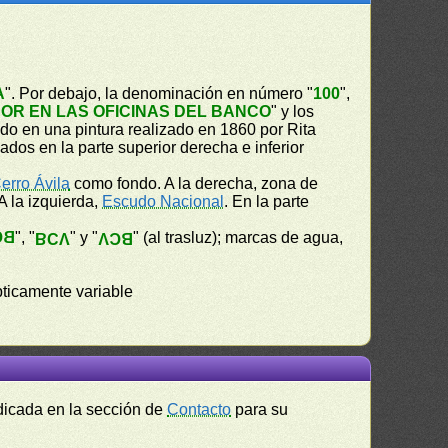
A
". Por debajo, la denominación en número "
100
",
OR EN LAS OFICINAS DEL BANCO
" y los
o en una pintura realizado en 1860 por Rita
dos en la parte superior derecha e inferior
erro Ávila
como fondo. A la derecha, zona de
 A la izquierda,
Escudo Nacional
. En la parte
CV
", "
" y "
" (al trasluz); marcas de agua,
BCV
BCV
ópticamente variable
ndicada en la sección de
Contacto
para su