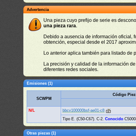
Advertencia
Una pieza cuyo prefijo de serie es descono
una pieza rara
.
Debido a ausencia de información oficial, f
obtención, especial desde el 2017 aproxima
Lo anterior aplica también para listado de 
La precisión y calidad de la información d
diferentes redes sociales.
Emisiones (1)
Código Piez
SCWPM
N/L
bbcv100000bsf-ae01-c8
Tipo E. (C50-C67). C-2.
Conocido
C5000
Otras piezas (1)