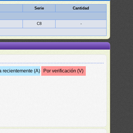
Serie
Cantidad
C8
-
a recientemente (A)
Por verificación (V)