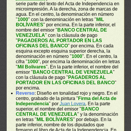
serie parte del texto del Acta de Independencia en
microimpresión. A la derecha, zona de marcas de
agua. En el centro, la denominación en número
"
1000
" con la denominación en letras "
MIL
BOLÍVARES
" por encima. En la parte inferior, el
nombre del emisor "
BANCO CENTRAL DE
VENEZUELA
" con la cláusula de pago
"
PAGADEROS AL PORTADOR EN LAS
OFICINAS DEL BANCO
" por encima. En cada
esquina excepto esquina superior derecha, la
denominación en número "
1000
". En el centro, la
cifra "
1000
", por encima la denominación en letras
"
Mil Bolivares
". En la parte inferior, el nombre del
emisor "
BANCO CENTRAL DE VENEZUELA
"
con la cláusula de pago "
PAGADEROS AL
PORTADOR EN LAS OFICINAS DEL BANCO
"
por encima.
Reverso
: Diseño en tonalidad rojo y negro. En el
centro, grabado de la pintura "
Firma del Acta de
Independencia
" por
Juan Lovera
. En la parte
superior, el nombre del emisor "
BANCO
CENTRAL DE VENEZUELA
" y la denominación
en letras "
MIL BOLÍVARES
" por debajo. En la
parte inferior, nombre de los diputados que
firmaron el libro de Acta de la Independencia. En