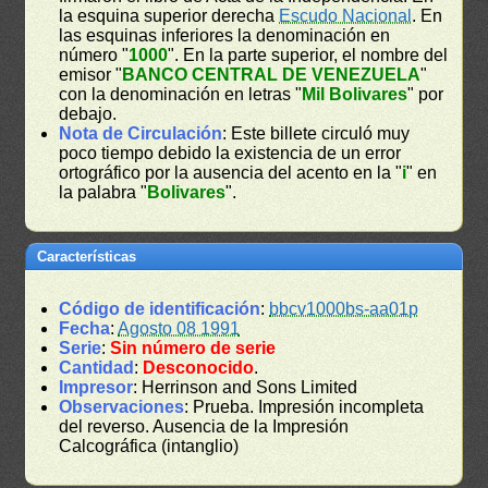
la esquina superior derecha
Escudo Nacional
. En
las esquinas inferiores la denominación en
número "
1000
". En la parte superior, el nombre del
emisor "
BANCO CENTRAL DE VENEZUELA
"
con la denominación en letras "
Mil Bolivares
" por
debajo.
Nota de Circulación
: Este billete circuló muy
poco tiempo debido la existencia de un error
ortográfico por la ausencia del acento en la "
i
" en
la palabra "
Bolivares
".
Características
Código de identificación
:
bbcv1000bs-aa01p
Fecha
:
Agosto 08 1991
Serie
:
Sin número de serie
Cantidad
:
Desconocido
.
Impresor
: Herrinson and Sons Limited
Observaciones
: Prueba. Impresión incompleta
del reverso. Ausencia de la Impresión
Calcográfica (intanglio)