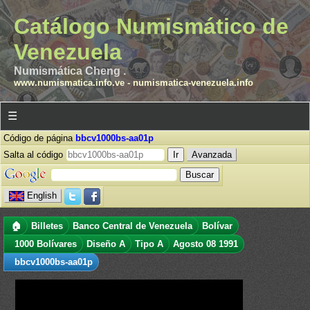
Catálogo Numismático de
Venezuela
Numismática Cheng .
www.numismatica.info.ve
-
numismatica-venezuela.info
☰
Código de página
bbcv1000bs-aa01p
Salta al código
Avanzada
English
🏠
Billetes
Banco Central de Venezuela
Bolívar
1000 Bolívares
Diseño A
Tipo A
Agosto 08 1991
bbcv1000bs-aa01p