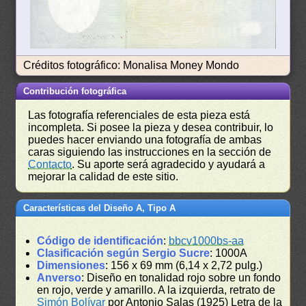
Créditos fotográfico: Monalisa Money Mondo
Contribución fotográfica
Las fotografía referenciales de esta pieza está
incompleta. Si posee la pieza y desea contribuir, lo
puedes hacer enviando una fotografía de ambas
caras siguiendo las instrucciones en la sección de
Contacto
. Su aporte será agradecido y ayudará a
mejorar la calidad de este sitio.
Características del Diseño A, Tipo A
Código de identificación
:
bbcv1000bs-aa
Clasificación según Sergio Sucre
: 1000A
Dimensiones
: 156 x 69 mm (6,14 x 2,72 pulg.)
Anverso
: Diseño en tonalidad rojo sobre un fondo
en rojo, verde y amarillo. A la izquierda, retrato de
Simón Bolívar
por Antonio Salas (1925) Letra de la