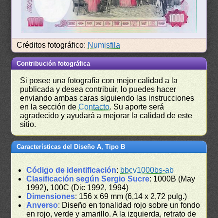
Créditos fotográfico:
Numisfila
Contribución fotográfica
Si posee una fotografía con mejor calidad a la
publicada y desea contribuir, lo puedes hacer
enviando ambas caras siguiendo las instrucciones
en la sección de
Contacto
. Su aporte será
agradecido y ayudará a mejorar la calidad de este
sitio.
Características del Diseño A, Tipo B
Código de identificación
:
bbcv1000bs-ab
Clasificación según Sergio Sucre
: 1000B (May
1992), 100C (Dic 1992, 1994)
Dimensiones
: 156 x 69 mm (6,14 x 2,72 pulg.)
Anverso
: Diseño en tonalidad rojo sobre un fondo
en rojo, verde y amarillo. A la izquierda, retrato de