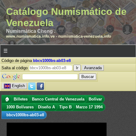
Catálogo Numismático de
Venezuela
Numismática Cheng .
www.numismatica.info.ve
-
numismatica-venezuela.info
☰
Código de página
bbcv1000bs-ab03-e8
Salta al código
Avanzada
English
🏠
Billetes
Banco Central de Venezuela
Bolívar
1000 Bolívares
Diseño A
Tipo B
Marzo 17 1994
bbcv1000bs-ab03-e8