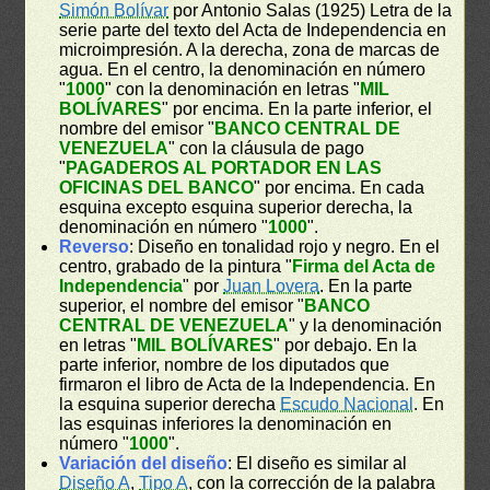
Simón Bolívar
por Antonio Salas (1925) Letra de la
serie parte del texto del Acta de Independencia en
microimpresión. A la derecha, zona de marcas de
agua. En el centro, la denominación en número
"
1000
" con la denominación en letras "
MIL
BOLÍVARES
" por encima. En la parte inferior, el
nombre del emisor "
BANCO CENTRAL DE
VENEZUELA
" con la cláusula de pago
"
PAGADEROS AL PORTADOR EN LAS
OFICINAS DEL BANCO
" por encima. En cada
esquina excepto esquina superior derecha, la
denominación en número "
1000
".
Reverso
: Diseño en tonalidad rojo y negro. En el
centro, grabado de la pintura "
Firma del Acta de
Independencia
" por
Juan Lovera
. En la parte
superior, el nombre del emisor "
BANCO
CENTRAL DE VENEZUELA
" y la denominación
en letras "
MIL BOLÍVARES
" por debajo. En la
parte inferior, nombre de los diputados que
firmaron el libro de Acta de la Independencia. En
la esquina superior derecha
Escudo Nacional
. En
las esquinas inferiores la denominación en
número "
1000
".
Variación del diseño
: El diseño es similar al
Diseño A
,
Tipo A
, con la corrección de la palabra