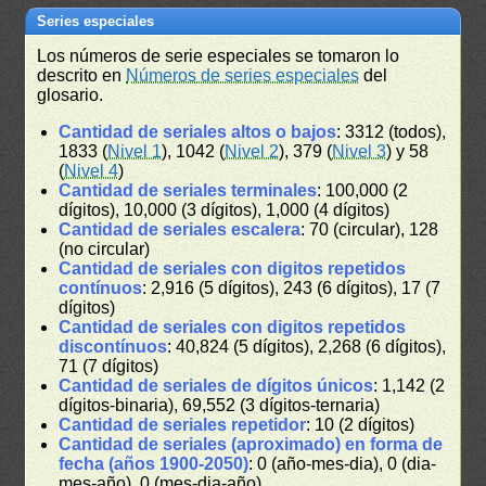
Series especiales
Los números de serie especiales se tomaron lo
descrito en
Números de series especiales
del
glosario.
Cantidad de seriales altos o bajos
: 3312 (todos),
1833 (
Nivel 1
), 1042 (
Nivel 2
), 379 (
Nivel 3
) y 58
(
Nivel 4
)
Cantidad de seriales terminales
: 100,000 (2
dígitos), 10,000 (3 dígitos), 1,000 (4 dígitos)
Cantidad de seriales escalera
: 70 (circular), 128
(no circular)
Cantidad de seriales con digitos repetidos
contínuos
: 2,916 (5 dígitos), 243 (6 dígitos), 17 (7
dígitos)
Cantidad de seriales con digitos repetidos
discontínuos
: 40,824 (5 dígitos), 2,268 (6 dígitos),
71 (7 dígitos)
Cantidad de seriales de dígitos únicos
: 1,142 (2
dígitos-binaria), 69,552 (3 dígitos-ternaria)
Cantidad de seriales repetidor
: 10 (2 dígitos)
Cantidad de seriales (aproximado) en forma de
fecha (años 1900-2050)
: 0 (año-mes-dia), 0 (dia-
mes-año), 0 (mes-dia-año)