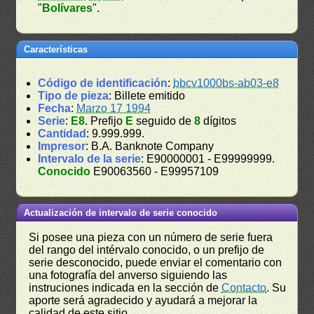
"
Bolívares
".
Características
Código de identificación
:
bbcv1000bs-ab03-e8
Tipo de pieza
: Billete emitido
Fecha
:
Marzo 17 1994
Serie
:
E8
. Prefijo
E
seguido de
8
dígitos
Cantidad
: 9.999.999.
Impresor
: B.A. Banknote Company
Intervalo de la serie
: E90000001 - E99999999.
Conocido
E90063560 - E99957109
Actualización de intervalo de serie conocido
Si posee una pieza con un número de serie fuera
del rango del intérvalo conocido, o un prefijo de
serie desconocido, puede enviar el comentario con
una fotografía del anverso siguiendo las
instruciones indicada en la sección de
Contacto
. Su
aporte será agradecido y ayudará a mejorar la
calidad de este sitio.