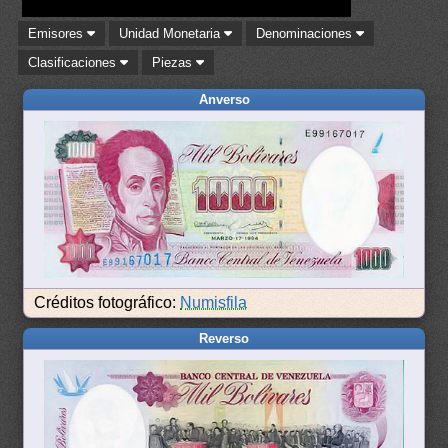
Emisores
Unidad Monetaria
Denominaciones
Clasificaciones
Piezas
Anverso
Créditos fotográfico:
Numisfila
Reverso