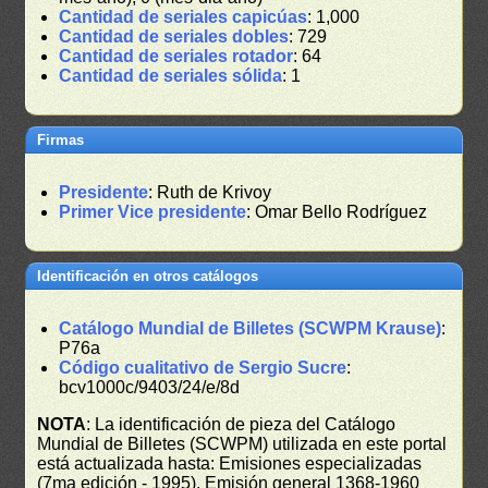
Cantidad de seriales capicúas
: 1,000
Cantidad de seriales dobles
: 729
Cantidad de seriales rotador
: 64
Cantidad de seriales sólida
: 1
Firmas
Presidente
: Ruth de Krivoy
Primer Vice presidente
: Omar Bello Rodríguez
Identificación en otros catálogos
Catálogo Mundial de Billetes (SCWPM Krause)
:
P76a
Código cualitativo de Sergio Sucre
:
bcv1000c/9403/24/e/8d
NOTA
: La identificación de pieza del Catálogo
Mundial de Billetes (SCWPM) utilizada en este portal
está actualizada hasta: Emisiones especializadas
(7ma edición - 1995), Emisión general 1368-1960