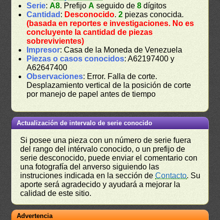
Serie
:
A8
. Prefijo
A
seguido de
8
dígitos
Cantidad
:
Desconocido
.
2
piezas conocida.
(basada en reportes e investigaciones. No es
concluyente la cantidad de piezas
sobrevivientes)
Impresor
: Casa de la Moneda de Venezuela
Piezas o casos conocidos
: A62197400 y
A62647400
Observaciones
: Error. Falla de corte.
Desplazamiento vertical de la posición de corte
por manejo de papel antes de tiempo
Actualización de intervalo de serie conocido
Si posee una pieza con un número de serie fuera
del rango del intérvalo conocido, o un prefijo de
serie desconocido, puede enviar el comentario con
una fotografía del anverso siguiendo las
instruciones indicada en la sección de
Contacto
. Su
aporte será agradecido y ayudará a mejorar la
calidad de este sitio.
Advertencia