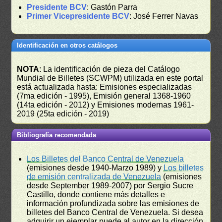
Presidente BCV
: Gastón Parra
Primer Vicepresidente BCV
: José Ferrer Navas
Identificación en otros catálogos
NOTA
: La identificación de pieza del Catálogo
Mundial de Billetes (SCWPM) utilizada en este portal
está actualizada hasta: Emisiones especializadas
(7ma edición - 1995), Emisión general 1368-1960
(14ta edición - 2012) y Emisiones modernas 1961-
2019 (25ta edición - 2019)
Bibliografía recomendada
Los Billetes del Banco Central de Venezuela
(emisiones desde 1940-Marzo 1989) y
Los billetes
de emisión centralizada de Venezuela
(emisiones
desde September 1989-2007) por Sergio Sucre
Castillo, donde contiene más detalles e
información profundizada sobre las emisiones de
billetes del Banco Central de Venezuela. Si desea
adquirir un ejemplar puede al autor en la dirección