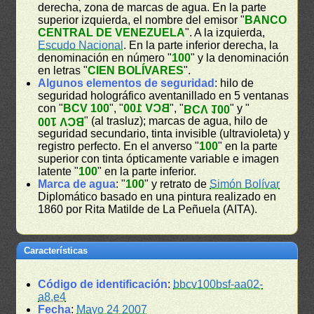
derecha, zona de marcas de agua. En la parte
superior izquierda, el nombre del emisor "
BANCO
CENTRAL DE VENEZUELA
". A la izquierda,
Escudo Nacional
. En la parte inferior derecha, la
denominación en número "
100
" y la denominación
en letras "
CIEN BOLÍVARES
".
Algunos elementos de seguridad
: hilo de
seguridad holográfico aventanillado en 5 ventanas
con "
BCV 100
", "
BCV 100
", "
" y "
BCV 100
" (al trasluz); marcas de agua, hilo de
BCV 100
seguridad secundario, tinta invisible (ultravioleta) y
registro perfecto. En el anverso "
100
" en la parte
superior con tinta ópticamente variable e imagen
latente "
100
" en la parte inferior.
Marca de agua
: "
100
" y retrato de
Simón Bolívar
Diplomático basado en una pintura realizado en
1860 por Rita Matilde de La Peñuela (AITA).
Características
Código de identificación
:
bbcv100bsf-aa02-
a8,e4
Fecha
:
Mayo 24 2007