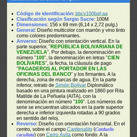
Código de identificación
:
bbcv100bsf-aa
Clasificación según Sergio Sucre
: 100M
Dimensiones
: 156 x 69 mm (6,14 x 2,72 pulg.)
General
: Diseño multicolor con marrón y vino tinto
como colores predominantes.
Anverso
: Diseño con orientación vertical. En la
parte superior, "
REPÚBLICA BOLIVARIANA DE
VENEZUELA
". Por debajo, la denominación en
número "
100
", la denominación en letras "
CIEN
BOLÍVARES
", la fecha, la cláusula de pago
"
PAGADEROS AL PORTADOR EN LAS
OFICINAS DEL BANCO
" y los firmantes. A la
derecha, zona de marcas de agua. En la parte
inferior, retrato de
Simón Bolívar
Diplomático
basado en una pintura realizado en 1860 por Rita
Matilde de La Peñuela (AITA), con la
denominación en número "
100
". Los números de
serie se encuentran ubicados en la parte superior
derecha e inferior izquierda rotadas a 90 grados
en sentido del reloj.
Reverso
: Diseño con orientación horizontal. En el
centro, sobre el campo
Cardenalito
(
Carduelis
cucullata
) con
Cerro Ávila
como fondo. A la