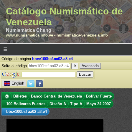
Catálogo Numismático de
Venezuela
Numismática Cheng .
www.numismatica.info.ve
-
numismatica-venezuela.info
☰
Código de página
bbcv100bsf-aa02-a8,e4
Salta al código
Avanzada
English
🏠
Billetes
Banco Central de Venezuela
Bolívar Fuerte
100 Bolívares Fuertes
Diseño A
Tipo A
Mayo 24 2007
bbcv100bsf-aa02-a8,e4