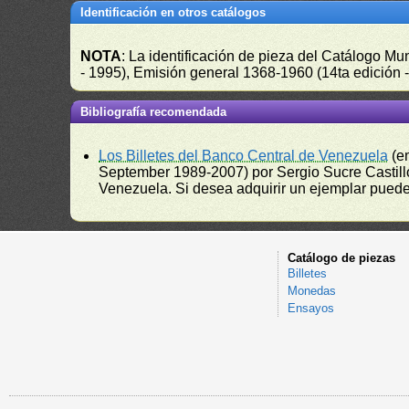
Identificación en otros catálogos
NOTA
: La identificación de pieza del Catálogo M
- 1995), Emisión general 1368-1960 (14ta edición
Bibliografía recomendada
Los Billetes del Banco Central de Venezuela
(e
September 1989-2007) por Sergio Sucre Castillo
Venezuela. Si desea adquirir un ejemplar puede a
Catálogo de piezas
Billetes
Monedas
Ensayos