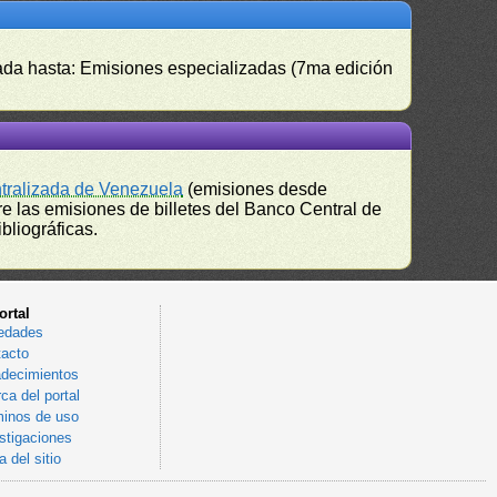
izada hasta: Emisiones especializadas (7ma edición
ntralizada de Venezuela
(emisiones desde
e las emisiones de billetes del Banco Central de
bliográficas.
ortal
edades
acto
decimientos
ca del portal
inos de uso
stigaciones
 del sitio