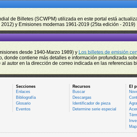
undial de Billetes (SCWPM) utilizada en este portal está actual
 - 2012) y Emisiones modernas 1961-2019 (25ta edición - 2019)
misiones desde 1940-Marzo 1989) y
Los billetes de emisión ce
, donde contiene más detalles e información profundizada sobr
l autor en la dirección de correo indicada en las referencias bi
Secciones
Recursos
El p
Enlaces
Buscar
Nov
Bibliografía
Descargas
Cont
Glosario
Identificador de pieza
Agra
Eventos
Determine serie especial
Acer
Térm
Inve
Mapa