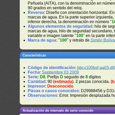
Peñuela (AITA), con la denominación en númer
90 grados en sentido del reloj.
Reverso
: Diseño con orientación horizontal. E
marcas de agua. En la parte superior izquierda,
inferior derecha, la denominación en número "
1
Algunos elementos de seguridad
: hilo de se
marcas de agua, hilo de seguridad secundario, tint
variable e imagen latente "
100
" en la parte inferi
Marca de agua
: "
100
" y retrato de
Simón Bolíva
Características
Código de identificación
:
bbcv100bsf-aa03-d8
Fecha
:
Septiembre 03 2009
Serie
:
D8
. Prefijo
D
seguido de
8
dígitos
Cantidad
: 90
(estimada)
.
2
piezas conocida.
(b
Impresor
:
Desconocido
Piezas o casos conocidos
: D29988456 y D3
Observaciones
: Error. Impresión desplazada h
Actualización de intervalo de serie conocido