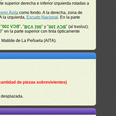
e superior derecha e inferior izquierda rotadas a
erro Ávila
como fondo. A la derecha, zona de
 A la izquierda,
Escudo Nacional
. En la parte
 "
BCV 100
", "
" y "
" (al trasluz);
BCV 100
BCV 100
0
" en la parte superior con tinta ópticamente
 Matilde de La Peñuela (AITA).
cantidad de piezas sobrevivientes)
) desplazada.