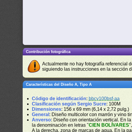
Contribución fotográfica
Actualmente no hay fotografía referencial 
siguiendo las instrucciones en la sección 
Características del Diseño A, Tipo A
Código de identificación
:
bbcv100bsf-aa
Clasificación según Sergio Sucre
: 100M
Dimensiones
: 156 x 69 mm (6,14 x 2,72 pulg.)
General
: Diseño multicolor con marrón y vino t
Anverso
: Diseño con orientación vertical. En la 
la denominación en letras "
CIEN BOLÍVARES
"
A la derecha, zona de marcas de agua. En la part