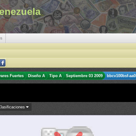
enezuela
es
vares Fuertes
Diseño A
Tipo A
Septiembre 03 2009
bbcv100bsf-aa0
Clasificaciones