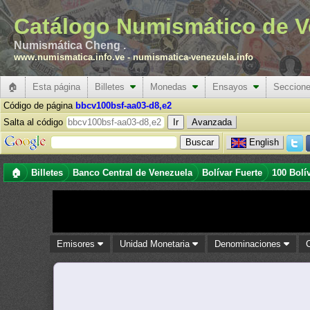
Catálogo Numismático de V
Numismática Cheng .
www.numismatica.info.ve
-
numismatica-venezuela.info
🏠
Esta página
Billetes
Monedas
Ensayos
Seccion
Código de página
bbcv100bsf-aa03-d8,e2
Salta al código
Avanzada
English
🏠
Billetes
Banco Central de Venezuela
Bolívar Fuerte
100 Bolí
Emisores
Unidad Monetaria
Denominaciones