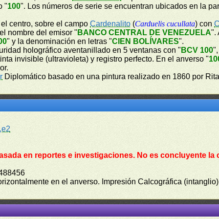
o "
100
". Los números de serie se encuentran ubicados en la part
n el centro, sobre el campo
Cardenalito
(
Carduelis cucullata
) con
C
 el nombre del emisor "
BANCO CENTRAL DE VENEZUELA
".
00
" y la denominación en letras "
CIEN BOLÍVARES
".
guridad holográfico aventanillado en 5 ventanas con "
BCV 100
",
a invisible (ultravioleta) y registro perfecto. En el anverso "
10
or.
r
Diplomático basado en una pintura realizado en 1860 por Rita
,e2
asada en reportes e investigaciones. No es concluyente la 
1488456
orizontalmente en el anverso. Impresión Calcográfica (intanglio