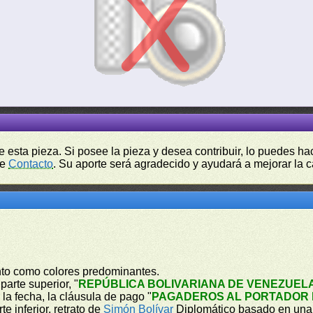
de esta pieza. Si posee la pieza y desea contribuir, lo puedes 
de
Contacto
. Su aporte será agradecido y ayudará a mejorar la ca
into como colores predominantes.
parte superior, "
REPÚBLICA BOLIVARIANA DE VENEZUEL
, la fecha, la cláusula de pago "
PAGADEROS AL PORTADOR E
e inferior, retrato de
Simón Bolívar
Diplomático basado en una p