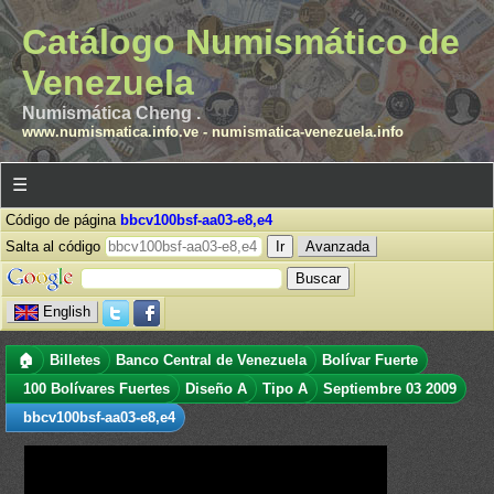
Catálogo Numismático de
Venezuela
Numismática Cheng .
www.numismatica.info.ve
-
numismatica-venezuela.info
☰
Código de página
bbcv100bsf-aa03-e8,e4
Salta al código
Avanzada
English
🏠
Billetes
Banco Central de Venezuela
Bolívar Fuerte
100 Bolívares Fuertes
Diseño A
Tipo A
Septiembre 03 2009
bbcv100bsf-aa03-e8,e4