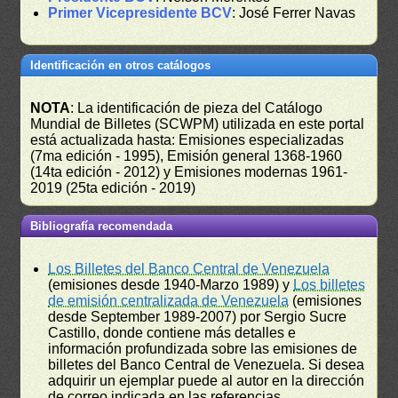
Primer Vicepresidente BCV
: José Ferrer Navas
Identificación en otros catálogos
NOTA
: La identificación de pieza del Catálogo
Mundial de Billetes (SCWPM) utilizada en este portal
está actualizada hasta: Emisiones especializadas
(7ma edición - 1995), Emisión general 1368-1960
(14ta edición - 2012) y Emisiones modernas 1961-
2019 (25ta edición - 2019)
Bibliografía recomendada
Los Billetes del Banco Central de Venezuela
(emisiones desde 1940-Marzo 1989) y
Los billetes
de emisión centralizada de Venezuela
(emisiones
desde September 1989-2007) por Sergio Sucre
Castillo, donde contiene más detalles e
información profundizada sobre las emisiones de
billetes del Banco Central de Venezuela. Si desea
adquirir un ejemplar puede al autor en la dirección
de correo indicada en las referencias