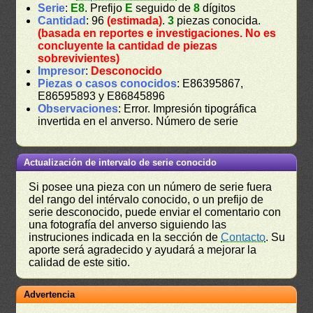
Serie
:
E8
. Prefijo
E
seguido de
8
dígitos
Cantidad
: 96
(estimada)
.
3
piezas conocida.
(basada en reportes e investigaciones. No es
concluyente la cantidad de piezas
sobrevivientes)
Impresor
:
Desconocido
Piezas o casos conocidos
: E86395867,
E86595893 y E86845896
Observaciones
: Error. Impresión tipográfica
invertida en el anverso. Número de serie
Actualización de intervalo de serie conocido
Si posee una pieza con un número de serie fuera
del rango del intérvalo conocido, o un prefijo de
serie desconocido, puede enviar el comentario con
una fotografía del anverso siguiendo las
instruciones indicada en la sección de
Contacto
. Su
aporte será agradecido y ayudará a mejorar la
calidad de este sitio.
Advertencia