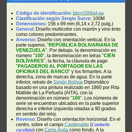
Código de identificación
:
bbcv100bsf-aa
Clasificación según Sergio Sucre
: 100M
Dimensiones
: 156 x 69 mm (6,14 x 2,72 pulg.)
General
: Diseño multicolor con marrón y vino tinto
como colores predominantes.
Anverso
: Diseño con orientación vertical. En la
parte superior, "
REPÚBLICA BOLIVARIANA DE
VENEZUELA
". Por debajo, la denominación en
número "
100
", la denominación en letras "
CIEN
BOLÍVARES
", la fecha, la cláusula de pago
"
PAGADEROS AL PORTADOR EN LAS
OFICINAS DEL BANCO
" y los firmantes. A la
derecha, zona de marcas de agua. En la parte
inferior, retrato de
Simón Bolívar
Diplomático
basado en una pintura realizado en 1860 por Rita
Matilde de La Peñuela (AITA), con la
denominación en número "
100
". Los números de
serie se encuentran ubicados en la parte superior
derecha e inferior izquierda rotadas a 90 grados
en sentido del reloj.
Reverso
: Diseño con orientación horizontal. En el
centro, sobre el campo
Cardenalito
(
Carduelis
cucullata
) con
Cerro Ávila
como fondo. A la