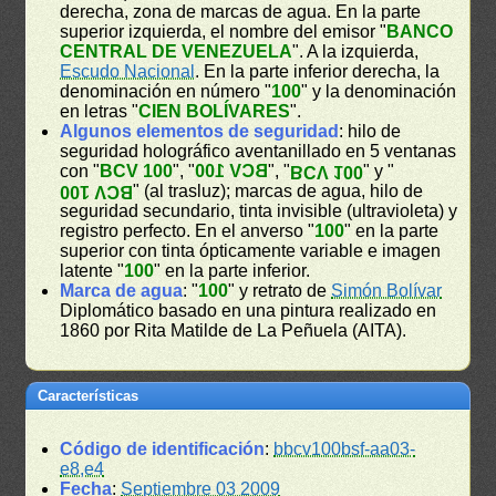
derecha, zona de marcas de agua. En la parte
superior izquierda, el nombre del emisor "
BANCO
CENTRAL DE VENEZUELA
". A la izquierda,
Escudo Nacional
. En la parte inferior derecha, la
denominación en número "
100
" y la denominación
en letras "
CIEN BOLÍVARES
".
Algunos elementos de seguridad
: hilo de
seguridad holográfico aventanillado en 5 ventanas
con "
BCV 100
", "
BCV 100
", "
" y "
BCV 100
" (al trasluz); marcas de agua, hilo de
BCV 100
seguridad secundario, tinta invisible (ultravioleta) y
registro perfecto. En el anverso "
100
" en la parte
superior con tinta ópticamente variable e imagen
latente "
100
" en la parte inferior.
Marca de agua
: "
100
" y retrato de
Simón Bolívar
Diplomático basado en una pintura realizado en
1860 por Rita Matilde de La Peñuela (AITA).
Características
Código de identificación
:
bbcv100bsf-aa03-
e8,e4
Fecha
:
Septiembre 03 2009