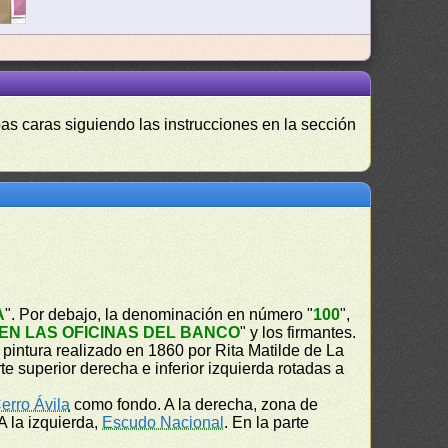
as caras siguiendo las instrucciones en la sección
A
". Por debajo, la denominación en número "
100
",
N LAS OFICINAS DEL BANCO
" y los firmantes.
intura realizado en 1860 por Rita Matilde de La
e superior derecha e inferior izquierda rotadas a
erro Ávila
como fondo. A la derecha, zona de
 A la izquierda,
Escudo Nacional
. En la parte