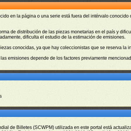
cido en la página o una serie está fuera del intérvalo conocido
orma de distribución de las piezas monetarias en el país y difi
damente, dificulta el estudio de la estimación de emisiones.
piezas conocidas, ya que hay coleccionistas que se reserva la i
e las emisiones depende de los factores previamente mencionado
s
undial de Billetes (SCWPM) utilizada en este portal está actual