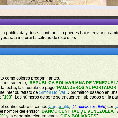
a la publicada y desea contribuir, lo puedes hacer enviando amb
yudará a mejorar la calidad de este sitio.
into como colores predominantes.
parte superior, "
REPÚBLICA BOLIVARIANA DE VENEZUEL
, la fecha, la cláusula de pago "
PAGADEROS AL PORTADOR E
e inferior, retrato de
Simón Bolívar
Diplomático basado en una p
o "
100
". Los números de serie se encuentran ubicados en la part
n el centro, sobre el campo
Cardenalito
(
Carduelis cucullata
) con
C
 el nombre del emisor "
BANCO CENTRAL DE VENEZUELA
".
00
" y la denominación en letras "
CIEN BOLÍVARES
".