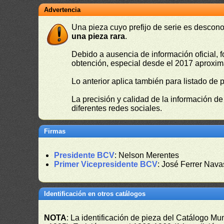
Advertencia
Una pieza cuyo prefijo de serie es descono
una pieza rara
.
Debido a ausencia de información oficial, f
obtención, especial desde el 2017 aproxima
Lo anterior aplica también para listado de 
La precisión y calidad de la información d
diferentes redes sociales.
Firmas
Presidente BCV
: Nelson Merentes
Primer Vicepresidente BCV
: José Ferrer Nava
Identificación en otros catálogos
NOTA
: La identificación de pieza del Catálogo M