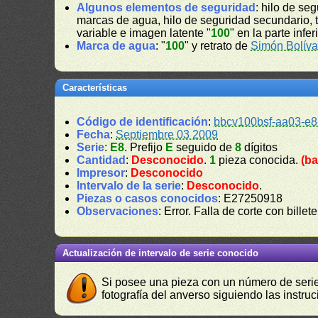
Algunos elementos de seguridad
: hilo de se
marcas de agua, hilo de seguridad secundario, tint
variable e imagen latente "
100
" en la parte inferi
Marca de agua
: "
100
" y retrato de
Simón Bolíva
Características
Código de identificación
:
bbcv100bsf-aa03-e8
Fecha
:
Septiembre 03 2009
Serie
:
E8
. Prefijo
E
seguido de
8
dígitos
Cantidad
:
Desconocido
.
1
pieza conocida.
(ba
Impresor
:
Desconocido
Intervalo de la serie
:
Desconocido
.
Piezas o casos conocidos
: E27250918
Observaciones
: Error. Falla de corte con bill
Actualización de intervalo de serie conocido
Si posee una pieza con un número de serie 
fotografía del anverso siguiendo las instru