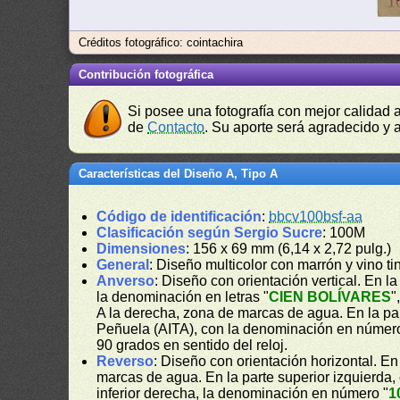
Créditos fotográfico: cointachira
Contribución fotográfica
Si posee una fotografía con mejor calidad 
de
Contacto
. Su aporte será agradecido y a
Características del Diseño A, Tipo A
Código de identificación
:
bbcv100bsf-aa
Clasificación según Sergio Sucre
: 100M
Dimensiones
: 156 x 69 mm (6,14 x 2,72 pulg.)
General
: Diseño multicolor con marrón y vino t
Anverso
: Diseño con orientación vertical. En la 
la denominación en letras "
CIEN BOLÍVARES
"
A la derecha, zona de marcas de agua. En la part
Peñuela (AITA), con la denominación en númer
90 grados en sentido del reloj.
Reverso
: Diseño con orientación horizontal. E
marcas de agua. En la parte superior izquierda,
inferior derecha, la denominación en número "
1