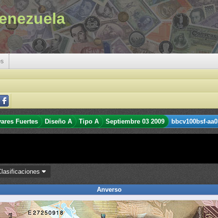
enezuela
es
vares Fuertes
Diseño A
Tipo A
Septiembre 03 2009
bbcv100bsf-aa0
Clasificaciones
Anverso