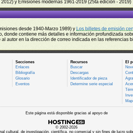
 - 2012) y Emisiones modernas 1961-2019 (25ta edición - 2019)
misiones desde 1940-Marzo 1989) y
Los billetes de emisión ce
, donde contiene más detalles e información profundizada sobr
l autor en la dirección de correo indicada en las referencias bi
Secciones
Recursos
El p
Enlaces
Buscar
Nov
Bibliografía
Descargas
Cont
Glosario
Identificador de pieza
Agra
Eventos
Determine serie especial
Acer
Térm
Inve
Mapa
Este página está disponible gracias al apoyo de
© 2002-2026
al cultural, de investigación, científica, no comercial y sin fines de lucro 