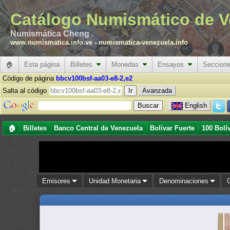
Catálogo Numismático de V
Numismática Cheng .
www.numismatica.info.ve
-
numismatica-venezuela.info
🏠
Esta página
Billetes
Monedas
Ensayos
Seccion
Código de página
bbcv100bsf-aa03-e8-2,e2
Salta al código
Avanzada
English
🏠
Billetes
Banco Central de Venezuela
Bolívar Fuerte
100 Bolí
Emisores
Unidad Monetaria
Denominaciones