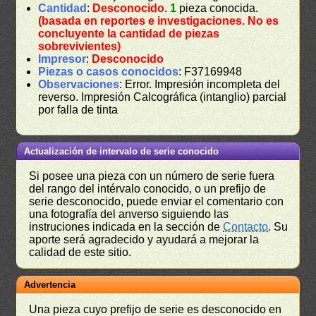
Cantidad
:
Desconocido
.
1
pieza conocida.
(basada en reportes e investigaciones. No es
concluyente la cantidad de piezas
sobrevivientes)
Impresor
:
Desconocido
Piezas o casos conocidos
: F37169948
Observaciones
: Error. Impresión incompleta del
reverso. Impresión Calcográfica (intanglio) parcial
por falla de tinta
Actualización de intervalo de serie conocido
Si posee una pieza con un número de serie fuera
del rango del intérvalo conocido, o un prefijo de
serie desconocido, puede enviar el comentario con
una fotografía del anverso siguiendo las
instruciones indicada en la sección de
Contacto
. Su
aporte será agradecido y ayudará a mejorar la
calidad de este sitio.
Advertencia
Una pieza cuyo prefijo de serie es desconocido en