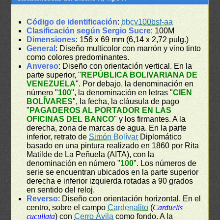
Código de identificación
:
bbcv100bsf-aa
Clasificación según Sergio Sucre
: 100M
Dimensiones
: 156 x 69 mm (6,14 x 2,72 pulg.)
General
: Diseño multicolor con marrón y vino tinto
como colores predominantes.
Anverso
: Diseño con orientación vertical. En la
parte superior, "
REPÚBLICA BOLIVARIANA DE
VENEZUELA
". Por debajo, la denominación en
número "
100
", la denominación en letras "
CIEN
BOLÍVARES
", la fecha, la cláusula de pago
"
PAGADEROS AL PORTADOR EN LAS
OFICINAS DEL BANCO
" y los firmantes. A la
derecha, zona de marcas de agua. En la parte
inferior, retrato de
Simón Bolívar
Diplomático
basado en una pintura realizado en 1860 por Rita
Matilde de La Peñuela (AITA), con la
denominación en número "
100
". Los números de
serie se encuentran ubicados en la parte superior
derecha e inferior izquierda rotadas a 90 grados
en sentido del reloj.
Reverso
: Diseño con orientación horizontal. En el
centro, sobre el campo
Cardenalito
(
Carduelis
cucullata
) con
Cerro Ávila
como fondo. A la