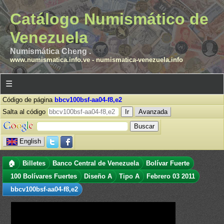
Catálogo Numismático de
Venezuela
Numismática Cheng .
www.numismatica.info.ve
-
numismatica-venezuela.info
☰
Código de página
bbcv100bsf-aa04-f8,e2
Salta al código
Avanzada
English
🏠
Billetes
Banco Central de Venezuela
Bolívar Fuerte
100 Bolívares Fuertes
Diseño A
Tipo A
Febrero 03 2011
bbcv100bsf-aa04-f8,e2