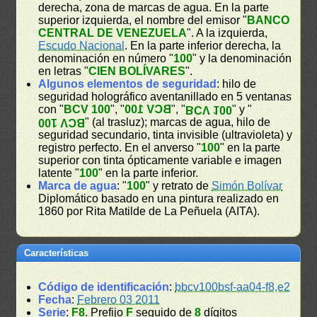
derecha, zona de marcas de agua. En la parte
superior izquierda, el nombre del emisor "
BANCO
CENTRAL DE VENEZUELA
". A la izquierda,
Escudo Nacional
. En la parte inferior derecha, la
denominación en número "
100
" y la denominación
en letras "
CIEN BOLÍVARES
".
Algunos elementos de seguridad
: hilo de
seguridad holográfico aventanillado en 5 ventanas
con "
BCV 100
", "
BCV 100
", "
" y "
BCV 100
" (al trasluz); marcas de agua, hilo de
BCV 100
seguridad secundario, tinta invisible (ultravioleta) y
registro perfecto. En el anverso "
100
" en la parte
superior con tinta ópticamente variable e imagen
latente "
100
" en la parte inferior.
Marca de agua
: "
100
" y retrato de
Simón Bolívar
Diplomático basado en una pintura realizado en
1860 por Rita Matilde de La Peñuela (AITA).
Características
Código de identificación
:
bbcv100bsf-aa04-f8,e2
Fecha
:
Febrero 03 2011
Serie
:
F8
. Prefijo
F
seguido de
8
dígitos