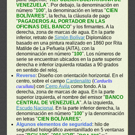
VENEZUELA
". Por debajo, la denominación en
número "
100
", la denominación en letras "
CIEN
BOLÍVARES
", la fecha, la cláusula de pago
"
PAGADEROS AL PORTADOR EN LAS
OFICINAS DEL BANCO
" y los firmantes. A la
derecha, zona de marcas de agua. En la parte
inferior, retrato de
Simón Bolívar
Diplomático
basado en una pintura realizado en 1860 por Rita
Matilde de La Peñuela (AITA), con la
denominación en número "
100
". Los números de
serie se encuentran ubicados en la parte superior
derecha e inferior izquierda rotadas a 90 grados
en sentido del reloj.
Reverso
: Diseño con orientación horizontal. En el
centro, sobre el campo
Cardenalito
(
Carduelis
cucullata
) con
Cerro Ávila
como fondo. A la
derecha, zona de marcas de agua. En la parte
superior izquierda, el nombre del emisor "
BANCO
CENTRAL DE VENEZUELA
". A la izquierda,
Escudo Nacional
. En la parte inferior derecha, la
denominación en número "
100
" y la denominación
en letras "
CIEN BOLÍVARES
".
Algunos elementos de seguridad
: hilo de
seguridad holográfico aventanillado en 5 ventanas