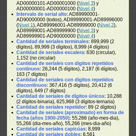
AD00000101-AD00001000 (
Nivel 3
) y
AD00000001-AD00000100 (
Nivel 4
)
Intervalo de serial alto
: AD89990001-
AD90000000 (todos), AD89990001-AD89996000
(
Nivel 1
), AD89996001-AD89999000 (
Nivel 2
),
AD89999001-AD89999900 (
Nivel 3
) y
AD89999901-AD90000000 (
Nivel 4
)
Cantidad de seriales terminales
: 899,999 (2
dígitos), 89,999 (3 dígitos), 8,999 (4 dígitos)
Cantidad de seriales escalera
: 630 (circular),
1,152 (no circular)
Cantidad de seriales con digitos repetidos
contínuos
: 26,244 (5 dígitos), 2,187 (6 dígitos),
163 (7 dígitos)
Cantidad de seriales con digitos repetidos
discontínuos
: 367,416 (5 dígitos), 20,412 (6
dígitos), 649 (7 dígitos)
Cantidad de seriales de dígitos únicos
: 10,288
(2 dígitos-binaria), 625,968 (3 dígitos-ternaria)
Cantidad de seriales repetidor
: 89 (2 dígitos)
Cantidad de seriales (aproximado) en forma de
fecha (años 1900-2050)
: 55,266 (año-mes-dia),
55,266 (dia-mes-año), 55,266 (mes-dia-año)
Cantidad de seriales capicúas
: 8,999
Cantidad de seriales dobles
: 6,561