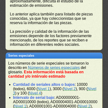
aproximadamente, dificulta el estudio de la
estimación de emisiones.
Lo anterior aplica también para listado de piezas
conocidas, ya que hay coleccionistas que se
reserva la información de las piezas.
La precisión y calidad de la información de las
emisiones depende de los factores previamente
mencionado, de los reportes que se reciben e
información en diferentes redes sociales.
Series especiales
Los números de serie especiales se tomaron lo
descrito en
Números de series especiales
del
glosario.
Esta información está basada en
cantidad y/o intérvalo estimado
Cantidad de seriales altos o bajos
: 10000
(todos), 6000 (
Nivel 1
), 3000 (
Nivel 2
), 900 (
Nivel
3
) y 100 (
Nivel 4
)
Intervalo de serial bajo
: AD00000001-
AD00010000 (todos), AD00004001-AD00010000
(
Nivel 1
), AD00001001-AD00004000 (
Nivel 2
),