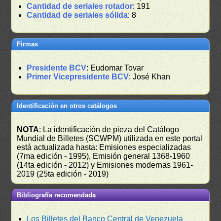
Cantidad de seriales rotador
: 191
Cantidad de seriales sólida
: 8
Firmas
Presidente BCV
: Eudomar Tovar
Primer Vicepresidente BCV
: José Khan
Identificación en otros catálogos
NOTA
: La identificación de pieza del Catálogo
Mundial de Billetes (SCWPM) utilizada en este portal
está actualizada hasta: Emisiones especializadas
(7ma edición - 1995), Emisión general 1368-1960
(14ta edición - 2012) y Emisiones modernas 1961-
2019 (25ta edición - 2019)
Bibliografía recomendada
Los Billetes del Banco Central de Venezuela