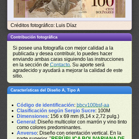
Créditos fotográfico: Luis Díaz
Contribución fotográfica
Si posee una fotografía con mejor calidad a la
publicada y desea contribuir, lo puedes hacer
enviando ambas caras siguiendo las instrucciones
en la sección de
Contacto
. Su aporte será
agradecido y ayudará a mejorar la calidad de este
sitio.
Características del Diseño A, Tipo A
Código de identificación
:
bbcv100bsf-aa
Clasificación según Sergio Sucre
: 100M
Dimensiones
: 156 x 69 mm (6,14 x 2,72 pulg.)
General
: Diseño multicolor con marrón y vino tinto
como colores predominantes.
Anverso
: Diseño con orientación vertical. En la
parte superior, "
REPÚBLICA BOLIVARIANA DE