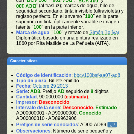
con "
BCV 100
", "
BCV 100
", "
" y "
BCV 100
" (al trasluz); marcas de agua, hilo de
BCV 100
seguridad secundario, tinta invisible (ultravioleta) y
registro perfecto. En el anverso "
100
" en la parte
superior con tinta ópticamente variable e imagen
latente "
100
" en la parte inferior.
Marca de agua
: "
100
" y retrato de
Simón Bolívar
Diplomático basado en una pintura realizado en
1860 por Rita Matilde de La Peñuela (AITA).
Características
Código de identificación
:
bbcv100bsf-aa07-ad8
Tipo de pieza
: Billete emitido
Fecha
:
Octubre 29 2013
Serie
:
AD8
. Prefijo
AD
seguido de
8
dígitos
Cantidad
: 90.000.000
(estimada)
.
Impresor
:
Desconocido
Intervalo de la serie
:
Desconocido
.
Estimado
AD00000001 - AD90000000.
Conocido
AD00000310 - AD89963906
Prefijos de serie conocidos
: AD00-AD89
¿?
Observaciones
: Número de serie pequeño y