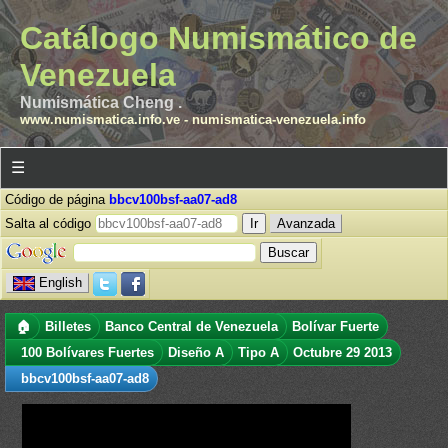
Catálogo Numismático de
Venezuela
Numismática Cheng .
www.numismatica.info.ve
-
numismatica-venezuela.info
☰
Código de página
bbcv100bsf-aa07-ad8
Salta al código
Avanzada
English
🏠
Billetes
Banco Central de Venezuela
Bolívar Fuerte
100 Bolívares Fuertes
Diseño A
Tipo A
Octubre 29 2013
bbcv100bsf-aa07-ad8