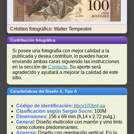
Créditos fotográfico: Walter Tempestini
Contribución fotográfica
Si posee una fotografía con mejor calidad a la
publicada y desea contribuir, lo puedes hacer
enviando ambas caras siguiendo las instrucciones
en la sección de
Contacto
. Su aporte será
agradecido y ayudará a mejorar la calidad de este
sitio.
Características del Diseño A, Tipo A
Código de identificación
:
bbcv100bsf-aa
Clasificación según Sergio Sucre
: 100M
Dimensiones
: 156 x 69 mm (6,14 x 2,72 pulg.)
General
: Diseño multicolor con marrón y vino tinto
como colores predominantes.
Anverso
: Diseño con orientación vertical. En la