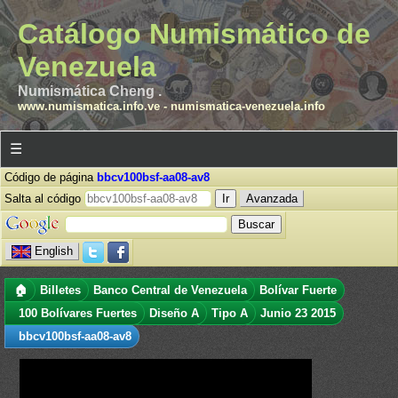
Catálogo Numismático de
Venezuela
Numismática Cheng .
www.numismatica.info.ve
-
numismatica-venezuela.info
☰
Código de página
bbcv100bsf-aa08-av8
Salta al código
Avanzada
English
🏠
Billetes
Banco Central de Venezuela
Bolívar Fuerte
100 Bolívares Fuertes
Diseño A
Tipo A
Junio 23 2015
bbcv100bsf-aa08-av8