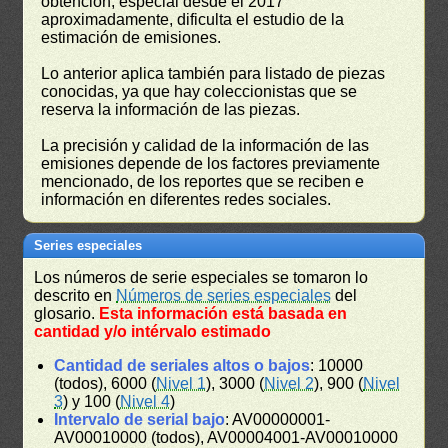
obtención, especial desde el 2017
aproximadamente, dificulta el estudio de la
estimación de emisiones.
Lo anterior aplica también para listado de piezas
conocidas, ya que hay coleccionistas que se
reserva la información de las piezas.
La precisión y calidad de la información de las
emisiones depende de los factores previamente
mencionado, de los reportes que se reciben e
información en diferentes redes sociales.
Series especiales
Los números de serie especiales se tomaron lo
descrito en
Números de series especiales
del
glosario.
Esta información está basada en
cantidad y/o intérvalo estimado
Cantidad de seriales altos o bajos
: 10000
(todos), 6000 (
Nivel 1
), 3000 (
Nivel 2
), 900 (
Nivel
3
) y 100 (
Nivel 4
)
Intervalo de serial bajo
: AV00000001-
AV00010000 (todos), AV00004001-AV00010000