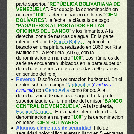
parte superior, "
REPÚBLICA BOLIVARIANA DE
VENEZUELA
". Por debajo, la denominación en
número "
100
", la denominación en letras "
CIEN
BOLÍVARES
", la fecha, la cláusula de pago
"
PAGADEROS AL PORTADOR EN LAS
OFICINAS DEL BANCO
" y los firmantes. A la
derecha, zona de marcas de agua. En la parte
inferior, retrato de
Simón Bolívar
Diplomático
basado en una pintura realizado en 1860 por Rita
Matilde de La Peñuela (AITA), con la
denominación en número "
100
". Los números de
serie se encuentran ubicados en la parte superior
derecha e inferior izquierda rotadas a 90 grados
en sentido del reloj.
Reverso
: Diseño con orientación horizontal. En el
centro, sobre el campo
Cardenalito
(
Carduelis
cucullata
) con
Cerro Ávila
como fondo. A la
derecha, zona de marcas de agua. En la parte
superior izquierda, el nombre del emisor "
BANCO
CENTRAL DE VENEZUELA
". A la izquierda,
Escudo Nacional
. En la parte inferior derecha, la
denominación en número "
100
" y la denominación
en letras "
CIEN BOLÍVARES
".
Algunos elementos de seguridad
: hilo de
seguridad holográfico aventanillado en 5 ventanas