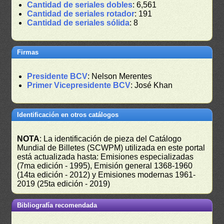
Cantidad de seriales dobles
: 6,561
Cantidad de seriales rotador
: 191
Cantidad de seriales sólida
: 8
Firmas
Presidente BCV
: Nelson Merentes
Primer Vicepresidente BCV
: José Khan
Identificación en otros catálogos
NOTA
: La identificación de pieza del Catálogo
Mundial de Billetes (SCWPM) utilizada en este portal
está actualizada hasta: Emisiones especializadas
(7ma edición - 1995), Emisión general 1368-1960
(14ta edición - 2012) y Emisiones modernas 1961-
2019 (25ta edición - 2019)
Bibliografía recomendada