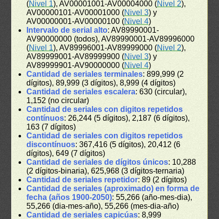
(
Nivel 1
), AV00001001-AV00004000 (
Nivel 2
),
AV00000101-AV00001000 (
Nivel 3
) y
AV00000001-AV00000100 (
Nivel 4
)
Intervalo de serial alto
: AV89990001-
AV90000000 (todos), AV89990001-AV89996000
(
Nivel 1
), AV89996001-AV89999000 (
Nivel 2
),
AV89999001-AV89999900 (
Nivel 3
) y
AV89999901-AV90000000 (
Nivel 4
)
Cantidad de seriales terminales
: 899,999 (2
dígitos), 89,999 (3 dígitos), 8,999 (4 dígitos)
Cantidad de seriales escalera
: 630 (circular),
1,152 (no circular)
Cantidad de seriales con digitos repetidos
contínuos
: 26,244 (5 dígitos), 2,187 (6 dígitos),
163 (7 dígitos)
Cantidad de seriales con digitos repetidos
discontínuos
: 367,416 (5 dígitos), 20,412 (6
dígitos), 649 (7 dígitos)
Cantidad de seriales de dígitos únicos
: 10,288
(2 dígitos-binaria), 625,968 (3 dígitos-ternaria)
Cantidad de seriales repetidor
: 89 (2 dígitos)
Cantidad de seriales (aproximado) en forma de
fecha (años 1900-2050)
: 55,266 (año-mes-dia),
55,266 (dia-mes-año), 55,266 (mes-dia-año)
Cantidad de seriales capicúas
: 8,999