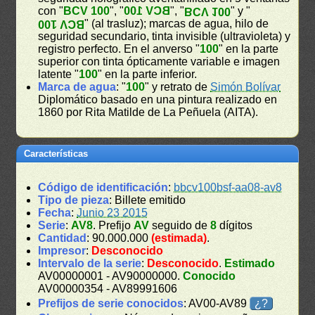
con "
BCV 100
", "
BCV 100
", "
" y "
BCV 100
" (al trasluz); marcas de agua, hilo de
BCV 100
seguridad secundario, tinta invisible (ultravioleta) y
registro perfecto. En el anverso "
100
" en la parte
superior con tinta ópticamente variable e imagen
latente "
100
" en la parte inferior.
Marca de agua
: "
100
" y retrato de
Simón Bolívar
Diplomático basado en una pintura realizado en
1860 por Rita Matilde de La Peñuela (AITA).
Características
Código de identificación
:
bbcv100bsf-aa08-av8
Tipo de pieza
: Billete emitido
Fecha
:
Junio 23 2015
Serie
:
AV8
. Prefijo
AV
seguido de
8
dígitos
Cantidad
: 90.000.000
(estimada)
.
Impresor
:
Desconocido
Intervalo de la serie
:
Desconocido
.
Estimado
AV00000001 - AV90000000.
Conocido
AV00000354 - AV89991606
Prefijos de serie conocidos
: AV00-AV89
¿?