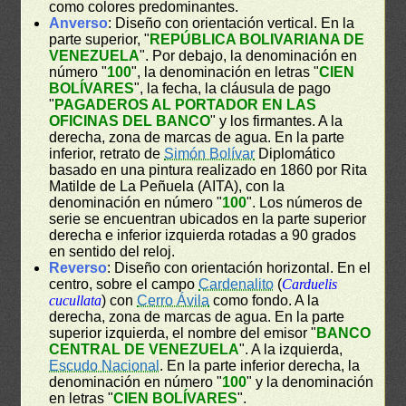
como colores predominantes.
Anverso
: Diseño con orientación vertical. En la
parte superior, "
REPÚBLICA BOLIVARIANA DE
VENEZUELA
". Por debajo, la denominación en
número "
100
", la denominación en letras "
CIEN
BOLÍVARES
", la fecha, la cláusula de pago
"
PAGADEROS AL PORTADOR EN LAS
OFICINAS DEL BANCO
" y los firmantes. A la
derecha, zona de marcas de agua. En la parte
inferior, retrato de
Simón Bolívar
Diplomático
basado en una pintura realizado en 1860 por Rita
Matilde de La Peñuela (AITA), con la
denominación en número "
100
". Los números de
serie se encuentran ubicados en la parte superior
derecha e inferior izquierda rotadas a 90 grados
en sentido del reloj.
Reverso
: Diseño con orientación horizontal. En el
centro, sobre el campo
Cardenalito
(
Carduelis
cucullata
) con
Cerro Ávila
como fondo. A la
derecha, zona de marcas de agua. En la parte
superior izquierda, el nombre del emisor "
BANCO
CENTRAL DE VENEZUELA
". A la izquierda,
Escudo Nacional
. En la parte inferior derecha, la
denominación en número "
100
" y la denominación
en letras "
CIEN BOLÍVARES
".