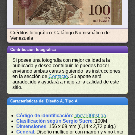
Créditos fotográfico: Catálogo Numismático de
Venezuela
Contribución fotográfica
Si posee una fotografía con mejor calidad a la
publicada y desea contribuir, lo puedes hacer
enviando ambas caras siguiendo las instrucciones
en la sección de
Contacto
. Su aporte será
agradecido y ayudará a mejorar la calidad de este
sitio.
Características del Diseño A, Tipo A
Código de identificación
:
bbcv100bsf-aa
Clasificación según Sergio Sucre
: 100M
Dimensiones
: 156 x 69 mm (6,14 x 2,72 pulg.)
General
: Diseño multicolor con marrón y vino tinto