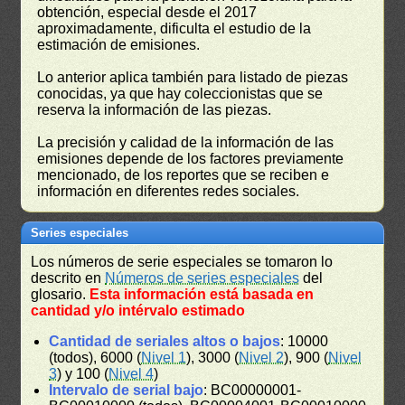
obtención, especial desde el 2017
aproximadamente, dificulta el estudio de la
estimación de emisiones.
Lo anterior aplica también para listado de piezas
conocidas, ya que hay coleccionistas que se
reserva la información de las piezas.
La precisión y calidad de la información de las
emisiones depende de los factores previamente
mencionado, de los reportes que se reciben e
información en diferentes redes sociales.
Series especiales
Los números de serie especiales se tomaron lo
descrito en
Números de series especiales
del
glosario.
Esta información está basada en
cantidad y/o intérvalo estimado
Cantidad de seriales altos o bajos
: 10000
(todos), 6000 (
Nivel 1
), 3000 (
Nivel 2
), 900 (
Nivel
3
) y 100 (
Nivel 4
)
Intervalo de serial bajo
: BC00000001-