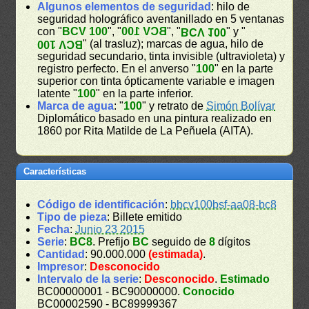
Algunos elementos de seguridad
: hilo de
seguridad holográfico aventanillado en 5 ventanas
con "
BCV 100
", "
BCV 100
", "
" y "
BCV 100
" (al trasluz); marcas de agua, hilo de
BCV 100
seguridad secundario, tinta invisible (ultravioleta) y
registro perfecto. En el anverso "
100
" en la parte
superior con tinta ópticamente variable e imagen
latente "
100
" en la parte inferior.
Marca de agua
: "
100
" y retrato de
Simón Bolívar
Diplomático basado en una pintura realizado en
1860 por Rita Matilde de La Peñuela (AITA).
Características
Código de identificación
:
bbcv100bsf-aa08-bc8
Tipo de pieza
: Billete emitido
Fecha
:
Junio 23 2015
Serie
:
BC8
. Prefijo
BC
seguido de
8
dígitos
Cantidad
: 90.000.000
(estimada)
.
Impresor
:
Desconocido
Intervalo de la serie
:
Desconocido
.
Estimado
BC00000001 - BC90000000.
Conocido
BC00002590 - BC89999367