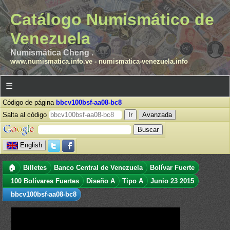
Catálogo Numismático de
Venezuela
Numismática Cheng .
www.numismatica.info.ve
-
numismatica-venezuela.info
☰
Código de página
bbcv100bsf-aa08-bc8
Salta al código
Avanzada
English
🏠
Billetes
Banco Central de Venezuela
Bolívar Fuerte
100 Bolívares Fuertes
Diseño A
Tipo A
Junio 23 2015
bbcv100bsf-aa08-bc8