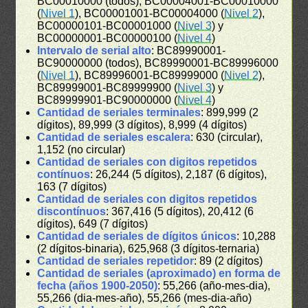
BC00010000 (todos), BC00004001-BC00010000
(
Nivel 1
), BC00001001-BC00004000 (
Nivel 2
),
BC00000101-BC00001000 (
Nivel 3
) y
BC00000001-BC00000100 (
Nivel 4
)
Intervalo de serial alto
: BC89990001-
BC90000000 (todos), BC89990001-BC89996000
(
Nivel 1
), BC89996001-BC89999000 (
Nivel 2
),
BC89999001-BC89999900 (
Nivel 3
) y
BC89999901-BC90000000 (
Nivel 4
)
Cantidad de seriales terminales
: 899,999 (2
dígitos), 89,999 (3 dígitos), 8,999 (4 dígitos)
Cantidad de seriales escalera
: 630 (circular),
1,152 (no circular)
Cantidad de seriales con digitos repetidos
contínuos
: 26,244 (5 dígitos), 2,187 (6 dígitos),
163 (7 dígitos)
Cantidad de seriales con digitos repetidos
discontínuos
: 367,416 (5 dígitos), 20,412 (6
dígitos), 649 (7 dígitos)
Cantidad de seriales de dígitos únicos
: 10,288
(2 dígitos-binaria), 625,968 (3 dígitos-ternaria)
Cantidad de seriales repetidor
: 89 (2 dígitos)
Cantidad de seriales (aproximado) en forma de
fecha (años 1900-2050)
: 55,266 (año-mes-dia),
55,266 (dia-mes-año), 55,266 (mes-dia-año)