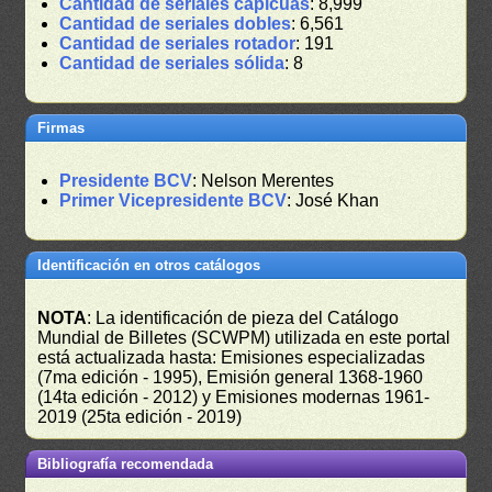
Cantidad de seriales capicúas
: 8,999
Cantidad de seriales dobles
: 6,561
Cantidad de seriales rotador
: 191
Cantidad de seriales sólida
: 8
Firmas
Presidente BCV
: Nelson Merentes
Primer Vicepresidente BCV
: José Khan
Identificación en otros catálogos
NOTA
: La identificación de pieza del Catálogo
Mundial de Billetes (SCWPM) utilizada en este portal
está actualizada hasta: Emisiones especializadas
(7ma edición - 1995), Emisión general 1368-1960
(14ta edición - 2012) y Emisiones modernas 1961-
2019 (25ta edición - 2019)
Bibliografía recomendada