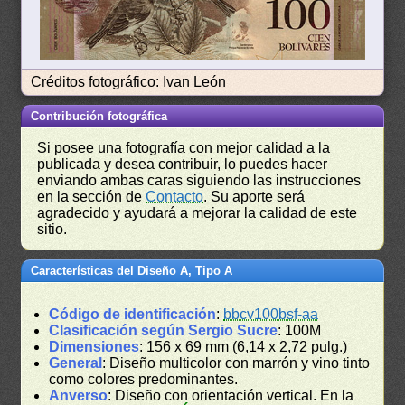
Créditos fotográfico: Ivan León
Contribución fotográfica
Si posee una fotografía con mejor calidad a la
publicada y desea contribuir, lo puedes hacer
enviando ambas caras siguiendo las instrucciones
en la sección de
Contacto
. Su aporte será
agradecido y ayudará a mejorar la calidad de este
sitio.
Características del Diseño A, Tipo A
Código de identificación
:
bbcv100bsf-aa
Clasificación según Sergio Sucre
: 100M
Dimensiones
: 156 x 69 mm (6,14 x 2,72 pulg.)
General
: Diseño multicolor con marrón y vino tinto
como colores predominantes.
Anverso
: Diseño con orientación vertical. En la