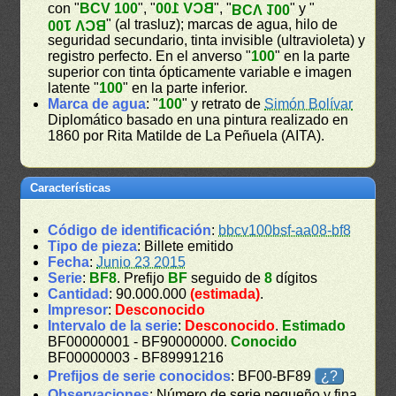
con "
BCV 100
", "
BCV 100
", "
" y "
BCV 100
" (al trasluz); marcas de agua, hilo de
BCV 100
seguridad secundario, tinta invisible (ultravioleta) y
registro perfecto. En el anverso "
100
" en la parte
superior con tinta ópticamente variable e imagen
latente "
100
" en la parte inferior.
Marca de agua
: "
100
" y retrato de
Simón Bolívar
Diplomático basado en una pintura realizado en
1860 por Rita Matilde de La Peñuela (AITA).
Características
Código de identificación
:
bbcv100bsf-aa08-bf8
Tipo de pieza
: Billete emitido
Fecha
:
Junio 23 2015
Serie
:
BF8
. Prefijo
BF
seguido de
8
dígitos
Cantidad
: 90.000.000
(estimada)
.
Impresor
:
Desconocido
Intervalo de la serie
:
Desconocido
.
Estimado
BF00000001 - BF90000000.
Conocido
BF00000003 - BF89991216
Prefijos de serie conocidos
: BF00-BF89
¿?
Observaciones
: Número de serie pequeño y fina