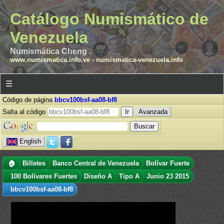
Catálogo Numismático de
Venezuela
Numismática Cheng .
www.numismatica.info.ve
-
numismatica-venezuela.info
☰
Código de página
bbcv100bsf-aa08-bf8
Salta al código
Avanzada
English
🏠
Billetes
Banco Central de Venezuela
Bolívar Fuerte
100 Bolívares Fuertes
Diseño A
Tipo A
Junio 23 2015
bbcv100bsf-aa08-bf8