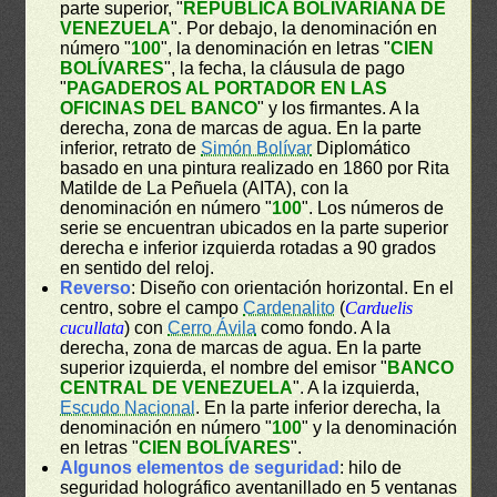
parte superior, "
REPÚBLICA BOLIVARIANA DE
VENEZUELA
". Por debajo, la denominación en
número "
100
", la denominación en letras "
CIEN
BOLÍVARES
", la fecha, la cláusula de pago
"
PAGADEROS AL PORTADOR EN LAS
OFICINAS DEL BANCO
" y los firmantes. A la
derecha, zona de marcas de agua. En la parte
inferior, retrato de
Simón Bolívar
Diplomático
basado en una pintura realizado en 1860 por Rita
Matilde de La Peñuela (AITA), con la
denominación en número "
100
". Los números de
serie se encuentran ubicados en la parte superior
derecha e inferior izquierda rotadas a 90 grados
en sentido del reloj.
Reverso
: Diseño con orientación horizontal. En el
centro, sobre el campo
Cardenalito
(
Carduelis
cucullata
) con
Cerro Ávila
como fondo. A la
derecha, zona de marcas de agua. En la parte
superior izquierda, el nombre del emisor "
BANCO
CENTRAL DE VENEZUELA
". A la izquierda,
Escudo Nacional
. En la parte inferior derecha, la
denominación en número "
100
" y la denominación
en letras "
CIEN BOLÍVARES
".
Algunos elementos de seguridad
: hilo de
seguridad holográfico aventanillado en 5 ventanas