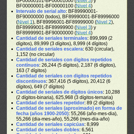
BF00000101-BF00001000 (
Nivel 3
) y
BF00000001-BF00000100 (
Nivel 4
)
Intervalo de serial alto
: BF89990001-
BF90000000 (todos), BF89990001-BF89996000
(
Nivel 1
), BF89996001-BF89999000 (
Nivel 2
),
BF89999001-BF89999900 (
Nivel 3
) y
BF89999901-BF90000000 (
Nivel 4
)
Cantidad de seriales terminales
: 899,999 (2
dígitos), 89,999 (3 dígitos), 8,999 (4 dígitos)
Cantidad de seriales escalera
: 630 (circular),
1,152 (no circular)
Cantidad de seriales con digitos repetidos
contínuos
: 26,244 (5 dígitos), 2,187 (6 dígitos),
163 (7 dígitos)
Cantidad de seriales con digitos repetidos
discontínuos
: 367,416 (5 dígitos), 20,412 (6
dígitos), 649 (7 dígitos)
Cantidad de seriales de dígitos únicos
: 10,288
(2 dígitos-binaria), 625,968 (3 dígitos-ternaria)
Cantidad de seriales repetidor
: 89 (2 dígitos)
Cantidad de seriales (aproximado) en forma de
fecha (años 1900-2050)
: 55,266 (año-mes-dia),
55,266 (dia-mes-año), 55,266 (mes-dia-año)
Cantidad de seriales capicúas
: 8,999
Cantidad de seriales dobles
: 6,561