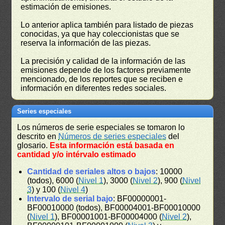
estimación de emisiones.
Lo anterior aplica también para listado de piezas
conocidas, ya que hay coleccionistas que se
reserva la información de las piezas.
La precisión y calidad de la información de las
emisiones depende de los factores previamente
mencionado, de los reportes que se reciben e
información en diferentes redes sociales.
Series especiales
Los números de serie especiales se tomaron lo
descrito en
Números de series especiales
del
glosario.
Esta información está basada en
cantidad y/o intérvalo estimado
Cantidad de seriales altos o bajos
: 10000
(todos), 6000 (
Nivel 1
), 3000 (
Nivel 2
), 900 (
Nivel
3
) y 100 (
Nivel 4
)
Intervalo de serial bajo
: BF00000001-
BF00010000 (todos), BF00004001-BF00010000
(
Nivel 1
), BF00001001-BF00004000 (
Nivel 2
),