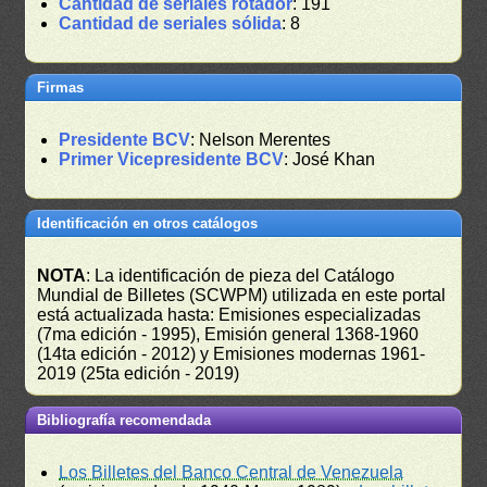
Cantidad de seriales rotador
: 191
Cantidad de seriales sólida
: 8
Firmas
Presidente BCV
: Nelson Merentes
Primer Vicepresidente BCV
: José Khan
Identificación en otros catálogos
NOTA
: La identificación de pieza del Catálogo
Mundial de Billetes (SCWPM) utilizada en este portal
está actualizada hasta: Emisiones especializadas
(7ma edición - 1995), Emisión general 1368-1960
(14ta edición - 2012) y Emisiones modernas 1961-
2019 (25ta edición - 2019)
Bibliografía recomendada
Los Billetes del Banco Central de Venezuela