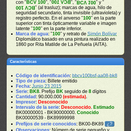
con "
BCV 100
", "
BCV 100
", "
" y "
BCV 100
" (al trasluz); marcas de agua, hilo de
BCV 100
seguridad secundario, tinta invisible (ultravioleta) y
registro perfecto. En el anverso "
100
" en la parte
superior con tinta ópticamente variable e imagen
latente "
100
" en la parte inferior.
Marca de agua
: "
100
" y retrato de
Simón Bolívar
Diplomático basado en una pintura realizado en
1860 por Rita Matilde de La Peñuela (AITA).
Características
Código de identificación
:
bbcv100bsf-aa08-bk8
Tipo de pieza
: Billete emitido
Fecha
:
Junio 23 2015
Serie
:
BK8
. Prefijo
BK
seguido de
8
dígitos
Cantidad
: 90.000.000
(estimada)
.
Impresor
:
Desconocido
Intervalo de la serie
:
Desconocido
.
Estimado
BK00000001 - BK90000000.
Conocido
BK00000539 - BK89999998
Prefijos de serie conocidos
: BK00-BK89
¿?
Observaciones
: Número de serie pequeño y