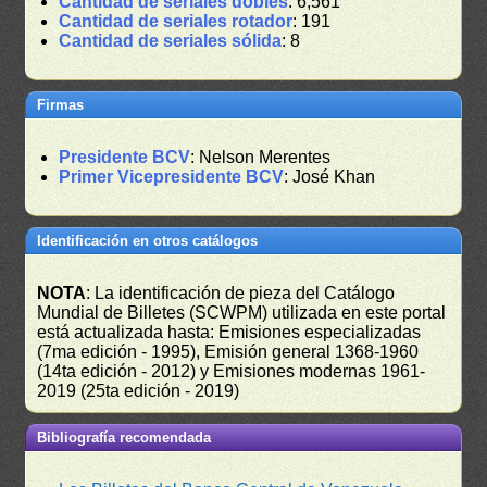
Cantidad de seriales dobles
: 6,561
Cantidad de seriales rotador
: 191
Cantidad de seriales sólida
: 8
Firmas
Presidente BCV
: Nelson Merentes
Primer Vicepresidente BCV
: José Khan
Identificación en otros catálogos
NOTA
: La identificación de pieza del Catálogo
Mundial de Billetes (SCWPM) utilizada en este portal
está actualizada hasta: Emisiones especializadas
(7ma edición - 1995), Emisión general 1368-1960
(14ta edición - 2012) y Emisiones modernas 1961-
2019 (25ta edición - 2019)
Bibliografía recomendada