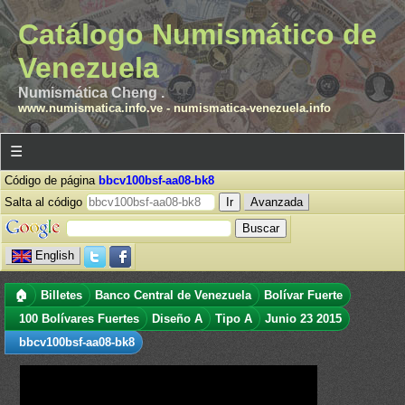
Catálogo Numismático de
Venezuela
Numismática Cheng .
www.numismatica.info.ve
-
numismatica-venezuela.info
☰
Código de página
bbcv100bsf-aa08-bk8
Salta al código
Avanzada
English
🏠
Billetes
Banco Central de Venezuela
Bolívar Fuerte
100 Bolívares Fuertes
Diseño A
Tipo A
Junio 23 2015
bbcv100bsf-aa08-bk8