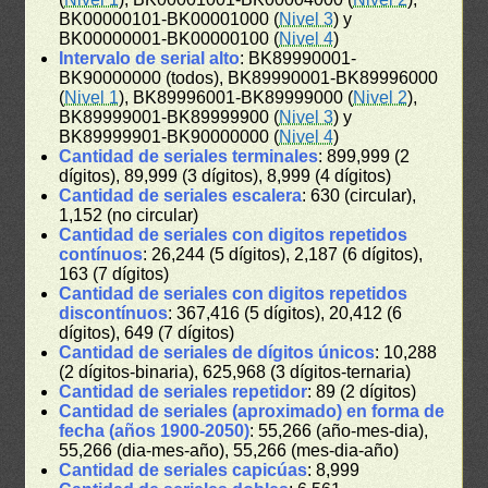
BK00000101-BK00001000 (
Nivel 3
) y
BK00000001-BK00000100 (
Nivel 4
)
Intervalo de serial alto
: BK89990001-
BK90000000 (todos), BK89990001-BK89996000
(
Nivel 1
), BK89996001-BK89999000 (
Nivel 2
),
BK89999001-BK89999900 (
Nivel 3
) y
BK89999901-BK90000000 (
Nivel 4
)
Cantidad de seriales terminales
: 899,999 (2
dígitos), 89,999 (3 dígitos), 8,999 (4 dígitos)
Cantidad de seriales escalera
: 630 (circular),
1,152 (no circular)
Cantidad de seriales con digitos repetidos
contínuos
: 26,244 (5 dígitos), 2,187 (6 dígitos),
163 (7 dígitos)
Cantidad de seriales con digitos repetidos
discontínuos
: 367,416 (5 dígitos), 20,412 (6
dígitos), 649 (7 dígitos)
Cantidad de seriales de dígitos únicos
: 10,288
(2 dígitos-binaria), 625,968 (3 dígitos-ternaria)
Cantidad de seriales repetidor
: 89 (2 dígitos)
Cantidad de seriales (aproximado) en forma de
fecha (años 1900-2050)
: 55,266 (año-mes-dia),
55,266 (dia-mes-año), 55,266 (mes-dia-año)
Cantidad de seriales capicúas
: 8,999