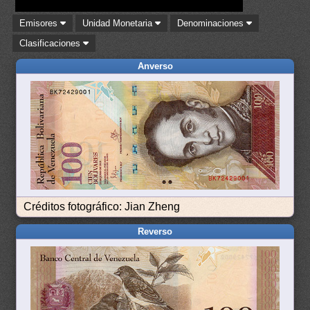
Emisores
Unidad Monetaria
Denominaciones
Clasificaciones
Anverso
Créditos fotográfico: Jian Zheng
Reverso