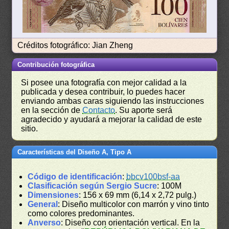
Créditos fotográfico: Jian Zheng
Contribución fotográfica
Si posee una fotografía con mejor calidad a la
publicada y desea contribuir, lo puedes hacer
enviando ambas caras siguiendo las instrucciones
en la sección de
Contacto
. Su aporte será
agradecido y ayudará a mejorar la calidad de este
sitio.
Características del Diseño A, Tipo A
Código de identificación
:
bbcv100bsf-aa
Clasificación según Sergio Sucre
: 100M
Dimensiones
: 156 x 69 mm (6,14 x 2,72 pulg.)
General
: Diseño multicolor con marrón y vino tinto
como colores predominantes.
Anverso
: Diseño con orientación vertical. En la