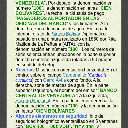
VENEZUELA
". Por debajo, la denominación en
número "
100
", la denominación en letras "
CIEN
BOLÍVARES
", la fecha, la cláusula de pago
"
PAGADEROS AL PORTADOR EN LAS
OFICINAS DEL BANCO
" y los firmantes. A la
derecha, zona de marcas de agua. En la parte
inferior, retrato de
Simón Bolívar
Diplomático
basado en una pintura realizado en 1860 por Rita
Matilde de La Peñuela (AITA), con la
denominación en número "
100
". Los números de
serie se encuentran ubicados en la parte superior
derecha e inferior izquierda rotadas a 90 grados
en sentido del reloj.
Reverso
: Diseño con orientación horizontal. En el
centro, sobre el campo
Cardenalito
(
Carduelis
cucullata
) con
Cerro Ávila
como fondo. A la
derecha, zona de marcas de agua. En la parte
superior izquierda, el nombre del emisor "
BANCO
CENTRAL DE VENEZUELA
". A la izquierda,
Escudo Nacional
. En la parte inferior derecha, la
denominación en número "
100
" y la denominación
en letras "
CIEN BOLÍVARES
".
Algunos elementos de seguridad
: hilo de
seguridad holográfico aventanillado en 5 ventanas
con "
BCV 100
", "
BCV 100
", "
" y "
BCV 100