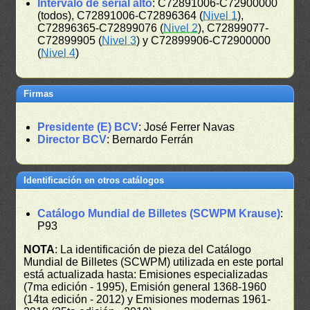
Intervalo de serial alto
: C72891006-C72900000
(todos), C72891006-C72896364 (
Nivel 1
),
C72896365-C72899076 (
Nivel 2
), C72899077-
C72899905 (
Nivel 3
) y C72899906-C72900000
(
Nivel 4
)
Firmas
Presidente (E) BCV
: José Ferrer Navas
Director BCV
: Bernardo Ferrán
Identificación en otros catálogos
Catálogo Mundial de Billetes (SCWPM Krause)
:
P93
NOTA
: La identificación de pieza del Catálogo
Mundial de Billetes (SCWPM) utilizada en este portal
está actualizada hasta: Emisiones especializadas
(7ma edición - 1995), Emisión general 1368-1960
(14ta edición - 2012) y Emisiones modernas 1961-