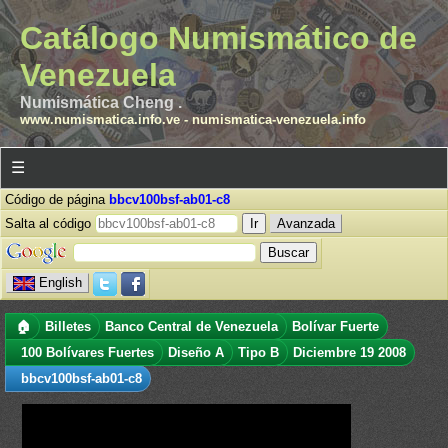
Catálogo Numismático de
Venezuela
Numismática Cheng .
www.numismatica.info.ve
-
numismatica-venezuela.info
☰
Código de página
bbcv100bsf-ab01-c8
Salta al código
Avanzada
English
🏠
Billetes
Banco Central de Venezuela
Bolívar Fuerte
100 Bolívares Fuertes
Diseño A
Tipo B
Diciembre 19 2008
bbcv100bsf-ab01-c8