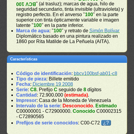
" (al trasluz); marcas de agua, hilo de
BCV 100
seguridad secundario, tinta invisible (ultravioleta) y
registro perfecto. En el anverso "
100
" en la parte
superior con tinta ópticamente variable e imagen
latente "
100
" en la parte inferior.
Marca de agua
: "
100
" y retrato de
Simón Bolívar
Diplomático basado en una pintura realizado en
1860 por Rita Matilde de La Peñuela (AITA).
Características
Código de identificación
:
bbcv100bsf-ab01-c8
Tipo de pieza
: Billete emitido
Fecha
:
Diciembre 19 2008
Serie
:
C8
. Prefijo
C
seguido de
8
dígitos
Cantidad
: 72.900.000
(estimada)
.
Impresor
: Casa de la Moneda de Venezuela
Intervalo de la serie
:
Desconocido
.
Estimado
C00000001 - C72900000.
Conocido
C00002315
- C72890565
Prefijos de serie conocidos
: C00-C72
¿?