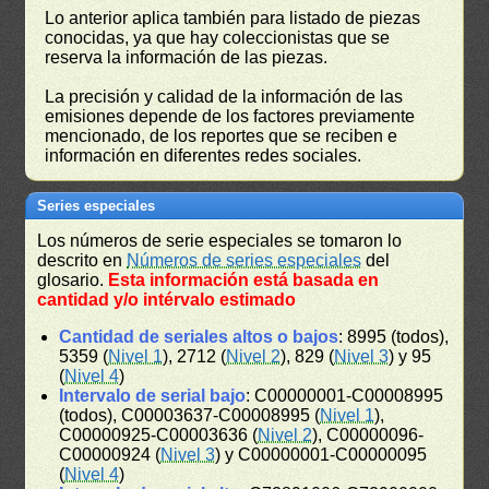
Lo anterior aplica también para listado de piezas
conocidas, ya que hay coleccionistas que se
reserva la información de las piezas.
La precisión y calidad de la información de las
emisiones depende de los factores previamente
mencionado, de los reportes que se reciben e
información en diferentes redes sociales.
Series especiales
Los números de serie especiales se tomaron lo
descrito en
Números de series especiales
del
glosario.
Esta información está basada en
cantidad y/o intérvalo estimado
Cantidad de seriales altos o bajos
: 8995 (todos),
5359 (
Nivel 1
), 2712 (
Nivel 2
), 829 (
Nivel 3
) y 95
(
Nivel 4
)
Intervalo de serial bajo
: C00000001-C00008995
(todos), C00003637-C00008995 (
Nivel 1
),
C00000925-C00003636 (
Nivel 2
), C00000096-
C00000924 (
Nivel 3
) y C00000001-C00000095
(
Nivel 4
)