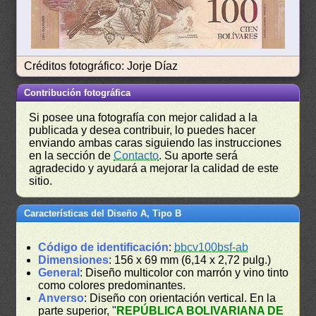
Créditos fotográfico: Jorje Díaz
Contribución fotográfica
Si posee una fotografía con mejor calidad a la
publicada y desea contribuir, lo puedes hacer
enviando ambas caras siguiendo las instrucciones
en la sección de
Contacto
. Su aporte será
agradecido y ayudará a mejorar la calidad de este
sitio.
Características del Diseño A, Tipo B
Código de identificación
:
bbcv100bsf-ab
Dimensiones
: 156 x 69 mm (6,14 x 2,72 pulg.)
General
: Diseño multicolor con marrón y vino tinto
como colores predominantes.
Anverso
: Diseño con orientación vertical. En la
parte superior, "
REPÚBLICA BOLIVARIANA DE