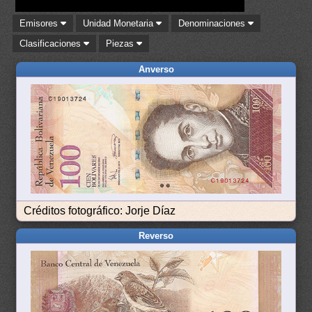
Emisores
Unidad Monetaria
Denominaciones
Clasificaciones
Piezas
Anverso
Créditos fotográfico: Jorje Díaz
Reverso