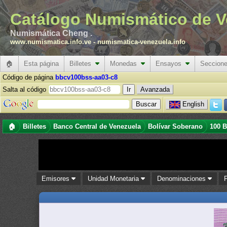
Catálogo Numismático de V
Numismática Cheng .
www.numismatica.info.ve
-
numismatica-venezuela.info
🏠
Esta página
Billetes
Monedas
Ensayos
Seccion
Código de página
bbcv100bss-aa03-c8
Salta al código
Avanzada
English
🏠
Billetes
Banco Central de Venezuela
Bolívar Soberano
100 B
Emisores
Unidad Monetaria
Denominaciones