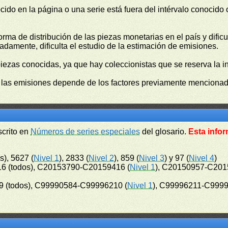
cido en la página o una serie está fuera del intérvalo conocido
orma de distribución de las piezas monetarias en el país y difi
damente, dificulta el estudio de la estimación de emisiones.
piezas conocidas, ya que hay coleccionistas que se reserva la i
e las emisiones depende de los factores previamente mencionado
scrito en
Números de series especiales
del glosario.
Esta infor
s), 5627 (
Nivel 1
), 2833 (
Nivel 2
), 859 (
Nivel 3
) y 97 (
Nivel 4
)
6 (todos), C20153790-C20159416 (
Nivel 1
), C20150957-C201
 (todos), C99990584-C99996210 (
Nivel 1
), C99996211-C9999