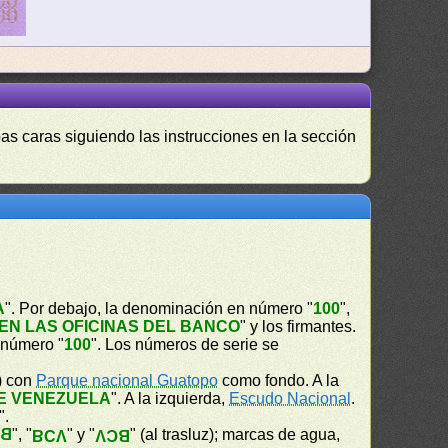
as caras siguiendo las instrucciones en la sección
A
". Por debajo, la denominación en número "
100
",
N LAS OFICINAS DEL BANCO
" y los firmantes.
 número "
100
". Los números de serie se
) con
Parque nacional Guatopo
como fondo. A la
E VENEZUELA
". A la izquierda,
Escudo Nacional
.
".
CV
", "
" y "
" (al trasluz); marcas de agua,
BCV
BCV