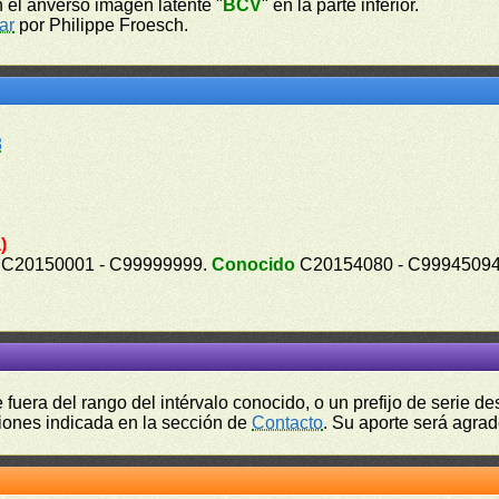
 En el anverso imagen latente "
BCV
" en la parte inferior.
ar
por Philippe Froesch.
8
)
C20150001 - C99999999.
Conocido
C20154080 - C9994509
fuera del rango del intérvalo conocido, o un prefijo de serie 
ciones indicada en la sección de
Contacto
. Su aporte será agrad