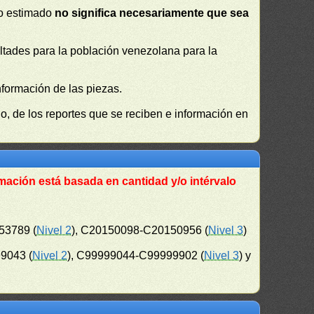
 o estimado
no significa necesariamente que sea
cultades para la población venezolana para la
nformación de las piezas.
, de los reportes que se reciben e información en
mación está basada en cantidad y/o intérvalo
53789 (
Nivel 2
), C20150098-C20150956 (
Nivel 3
)
9043 (
Nivel 2
), C99999044-C99999902 (
Nivel 3
) y