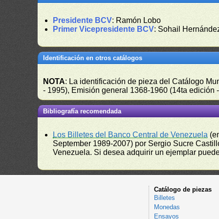
Presidente BCV
: Ramón Lobo
Primer Vicepresidente BCV
: Sohail Hernánde
Identificación en otros catálogos
NOTA
: La identificación de pieza del Catálogo M
- 1995), Emisión general 1368-1960 (14ta edición
Bibliografía recomendada
Los Billetes del Banco Central de Venezuela
(e
September 1989-2007) por Sergio Sucre Castillo
Venezuela. Si desea adquirir un ejemplar puede a
Catálogo de piezas
Billetes
Monedas
Ensayos