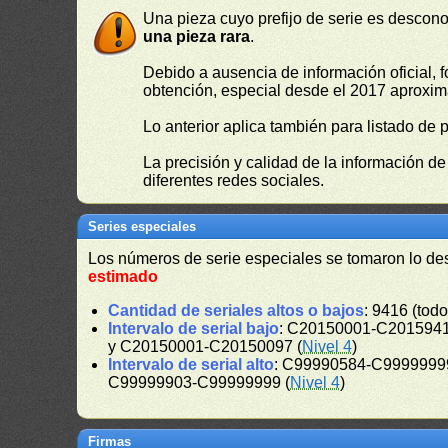
Una pieza cuyo prefijo de serie es descono
una pieza rara
.
Debido a ausencia de información oficial, f
obtención, especial desde el 2017 aproxima
Lo anterior aplica también para listado de 
La precisión y calidad de la información d
diferentes redes sociales.
Series especiales
Los números de serie especiales se tomaron lo de
estimado
Cantidad de seriales altos o bajos
: 9416 (todo
Intervalo de serial bajo
: C20150001-C2015941
y C20150001-C20150097 (
Nivel 4
)
Intervalo de serial alto
: C99990584-C99999999
C99999903-C99999999 (
Nivel 4
)
Firmas