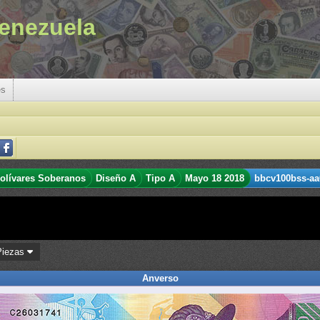
enezuela
es
olívares Soberanos
Diseño A
Tipo A
Mayo 18 2018
bbcv100bss-aa
Piezas
Anverso