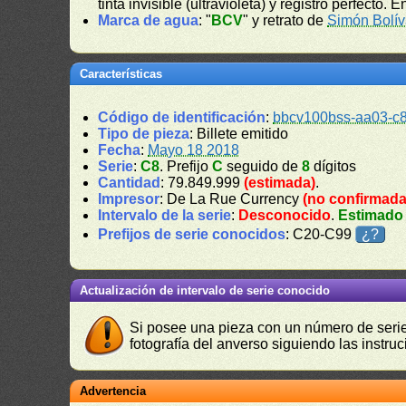
tinta invisible (ultravioleta) y registro perfecto.
Marca de agua
: "
BCV
" y retrato de
Simón Bolív
Características
Código de identificación
:
bbcv100bss-aa03-c
Tipo de pieza
: Billete emitido
Fecha
:
Mayo 18 2018
Serie
:
C8
. Prefijo
C
seguido de
8
dígitos
Cantidad
: 79.849.999
(estimada)
.
Impresor
: De La Rue Currency
(no confirmada
Intervalo de la serie
:
Desconocido
.
Estimado
Prefijos de serie conocidos
: C20-C99
¿?
Actualización de intervalo de serie conocido
Si posee una pieza con un número de serie 
fotografía del anverso siguiendo las instru
Advertencia