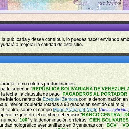
a la publicada y desea contribuir, lo puedes hacer enviando amb
yudará a mejorar la calidad de este sitio.
y naranja como colores predominantes.
parte superior, "
REPÚBLICA BOLIVARIANA DE VENEZUEL
, la fecha, la cláusula de pago "
PAGADEROS AL PORTADOR E
e inferior, retrato de
Ezequiel Zamora
con la denominación en
 e inferior izquierda rotadas a 90 grados en sentido del reloj.
n el centro, sobre el campo
Mono Araña del Norte
(
Ateles hybridus
perior izquierda, el nombre del emisor "
BANCO CENTRAL D
n número "
100
" y la denominación en letras "
CIEN BOLÍVARES
guridad holográfico aventanillado en 3 ventanas con "
BCV
", "
B