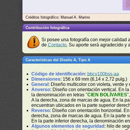
Créditos fotográfico: Manuel A. Marino
Contribución fotográfica
Si posee una fotografía con mejor calidad 
de
Contacto
. Su aporte será agradecido y a
Características del Diseño A, Tipo A
Código de identificación
:
bbcv100bss-aa
Dimensiones
: 156 x 69 mm (6,14 x 2,72 pulg.)
General
: Diseño multicolor con violeta, verde 
Anverso
: Diseño con orientación vertical. En la 
la denominación en letras "
CIEN BOLÍVARES
"
A la derecha, zona de marcas de agua. En la part
encuentran ubicados en la parte superior derecha
Reverso
: Diseño con orientación horizontal. E
derecha, zona de marcas de agua. En la parte su
En la parte inferior derecha, la denominación e
Algunos elementos de seguridad
: hilo de se