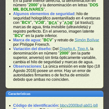
En la parte inferior derecha, la denominación en
número "
2000
" y la denominación en letras "
DOS
MIL BOLIVARES
".
Algunos elementos de seguridad
: hilo de
seguridad holográfico aventanillado en 4 ventanas
con "
BCV
", "
BCV
", "
" y "
" (al trasluz);
BCV
BCV
marcas de agua, tinta invisible (ultravioleta) y
registro perfecto. En el anverso, imagen latente
"
BCV
" en la parte inferior.
Marca de agua
: "
BCV
" y retrato de
Simón Bolívar
por Philippe Froesch.
Variación del diseño
: Del
Diseño A
,
Tipo A
, la
denominación en número "
2000
" (en la parte
superior, anverso) sin tinta ópticamente variable,
cambia el hilo de seguridad y marcas de agua.
Observaciones
: La única emisión en este tipo (18
Agosto 2016) posee un error. Hay un error de
autoridades firmantes o de fecha de emisión
debido que ambas no coinciden.
Características
Código de identificación
:
bbcv2000bsf-ab01-b8