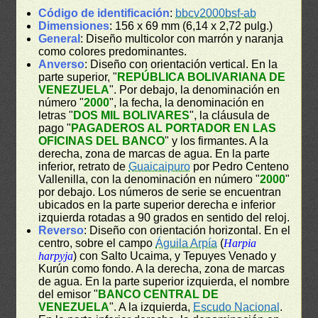
Código de identificación
:
bbcv2000bsf-ab
Dimensiones
: 156 x 69 mm (6,14 x 2,72 pulg.)
General
: Diseño multicolor con marrón y naranja
como colores predominantes.
Anverso
: Diseño con orientación vertical. En la
parte superior, "
REPÚBLICA BOLIVARIANA DE
VENEZUELA
". Por debajo, la denominación en
número "
2000
", la fecha, la denominación en
letras "
DOS MIL BOLIVARES
", la cláusula de
pago "
PAGADEROS AL PORTADOR EN LAS
OFICINAS DEL BANCO
" y los firmantes. A la
derecha, zona de marcas de agua. En la parte
inferior, retrato de
Guaicaipuro
por Pedro Centeno
Vallenilla, con la denominación en número "
2000
"
por debajo. Los números de serie se encuentran
ubicados en la parte superior derecha e inferior
izquierda rotadas a 90 grados en sentido del reloj.
Reverso
: Diseño con orientación horizontal. En el
centro, sobre el campo
Águila Arpía
(
Harpia
harpyja
) con Salto Ucaima, y Tepuyes Venado y
Kurún como fondo. A la derecha, zona de marcas
de agua. En la parte superior izquierda, el nombre
del emisor "
BANCO CENTRAL DE
VENEZUELA
". A la izquierda,
Escudo Nacional
.