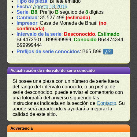
Tipo de pieza
: Billete emitido
Fecha
:
Agosto 18 2016
Serie
:
B8
. Prefijo
B
seguido de
8
dígitos
Cantidad
: 35.527.499
(estimada)
.
Impresor
: Casa de Moneda de Brasil
(no
confirmada)
Intervalo de la serie
:
Desconocido
.
Estimado
B64472501 - B99999999.
Conocido
B64474344 -
B99999444
Prefijos de serie conocidos
: B65-B99
¿?
Actualización de intervalo de serie conocido
Si posee una pieza con un número de serie fuera
del rango del intérvalo conocido, o un prefijo de
serie desconocido, puede enviar el comentario con
una fotografía del anverso siguiendo las
instruciones indicada en la sección de
Contacto
. Su
aporte será agradecido y ayudará a mejorar la
calidad de este sitio.
Advertencia