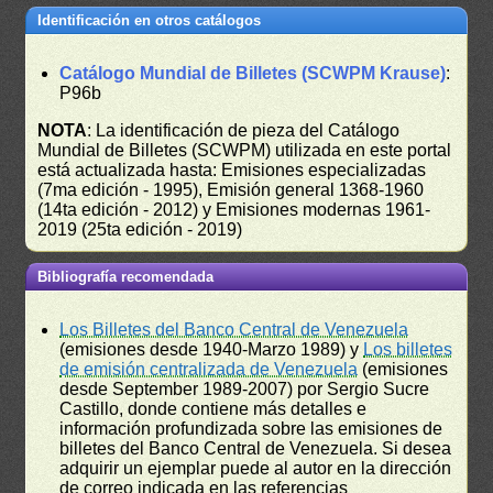
Identificación en otros catálogos
Catálogo Mundial de Billetes (SCWPM Krause)
:
P96b
NOTA
: La identificación de pieza del Catálogo
Mundial de Billetes (SCWPM) utilizada en este portal
está actualizada hasta: Emisiones especializadas
(7ma edición - 1995), Emisión general 1368-1960
(14ta edición - 2012) y Emisiones modernas 1961-
2019 (25ta edición - 2019)
Bibliografía recomendada
Los Billetes del Banco Central de Venezuela
(emisiones desde 1940-Marzo 1989) y
Los billetes
de emisión centralizada de Venezuela
(emisiones
desde September 1989-2007) por Sergio Sucre
Castillo, donde contiene más detalles e
información profundizada sobre las emisiones de
billetes del Banco Central de Venezuela. Si desea
adquirir un ejemplar puede al autor en la dirección
de correo indicada en las referencias