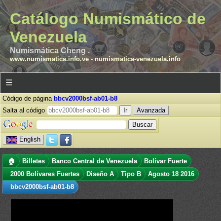
Catálogo Numismático de
Venezuela
Numismática Cheng .
www.numismatica.info.ve
-
numismatica-venezuela.info
☰
Código de página
bbcv2000bsf-ab01-b8
Salta al código
Avanzada
English
🏠
Billetes
Banco Central de Venezuela
Bolívar Fuerte
2000 Bolívares Fuertes
Diseño A
Tipo B
Agosto 18 2016
bbcv2000bsf-ab01-b8