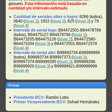
glosario.
Esta información está basada en
cantidad y/o intérvalo estimado
Cantidad de seriales altos o bajos
: 6266 (todos),
3640 (
Nivel 1
), 1922 (
Nivel 2
), 625 (
Nivel 3
) y 79
(
Nivel 4
)
Intervalo de serial bajo
: B64472501-B64478766
(todos), B64475127-B64478766 (
Nivel 1
),
B64473205-B64475126 (
Nivel 2
), B64472580-
B64473204 (
Nivel 3
) y B64472501-B64472579
(
Nivel 4
)
Intervalo de serial alto
: B99993734-B99999999
(todos), B99993734-B99997373 (
Nivel 1
),
B99997374-B99999295 (
Nivel 2
), B99999296-
B99999920 (
Nivel 3
) y B99999921-B99999999
(
Nivel 4
)
Firmas
Presidente BCV
: Ramón Lobo
Primer Vicepresidente BCV
: Sohail Hernández