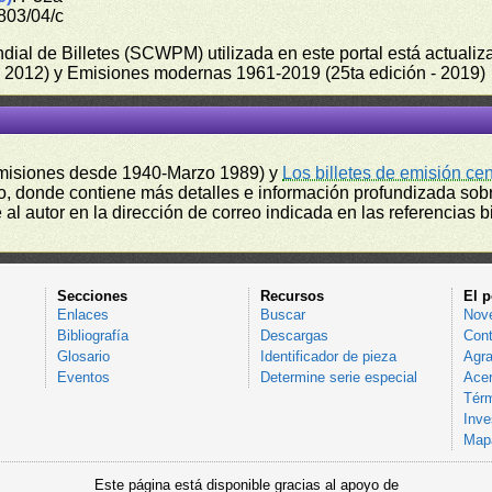
803/04/c
undial de Billetes (SCWPM) utilizada en este portal está actual
 - 2012) y Emisiones modernas 1961-2019 (25ta edición - 2019)
misiones desde 1940-Marzo 1989) y
Los billetes de emisión ce
, donde contiene más detalles e información profundizada sobr
l autor en la dirección de correo indicada en las referencias bi
Secciones
Recursos
El p
Enlaces
Buscar
Nov
Bibliografía
Descargas
Cont
Glosario
Identificador de pieza
Agra
Eventos
Determine serie especial
Acer
Térm
Inve
Mapa
Este página está disponible gracias al apoyo de