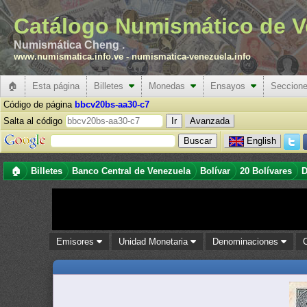
Catálogo Numismático de V
Numismática Cheng .
www.numismatica.info.ve
-
numismatica-venezuela.info
🏠
Esta página
Billetes
Monedas
Ensayos
Seccion
Código de página
bbcv20bs-aa30-c7
Salta al código
Avanzada
English
🏠
Billetes
Banco Central de Venezuela
Bolívar
20 Bolívares
D
Emisores
Unidad Monetaria
Denominaciones