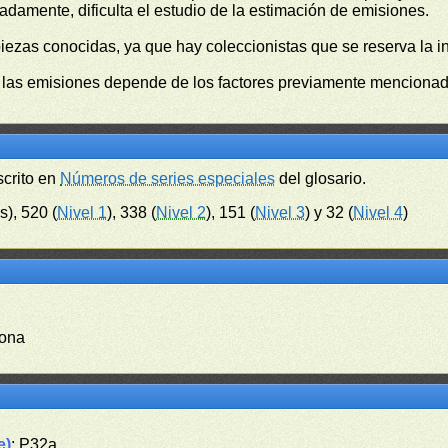
damente, dificulta el estudio de la estimación de emisiones.
piezas conocidas, ya que hay coleccionistas que se reserva la i
e las emisiones depende de los factores previamente mencionado
scrito en
Números de series especiales
del glosario.
s), 520 (
Nivel 1
), 338 (
Nivel 2
), 151 (
Nivel 3
) y 32 (
Nivel 4
)
dona
e)
: P32a