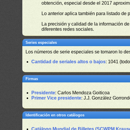
obtención, especial desde el 2017 aproxima
Lo anterior aplica también para listado de 
La precisión y calidad de la información d
diferentes redes sociales.
Series especiales
Los números de serie especiales se tomaron lo de
Cantidad de seriales altos o bajos
: 1041 (todo
Firmas
Presidente
: Carlos Mendoza Goiticoa
Primer Vice presidente
: J.J. González Gorron
Identificación en otros catálogos
Catálogo Mundial de Billetes (SCWPM Kraus