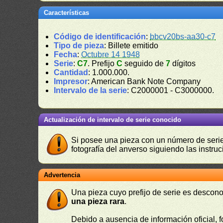
Características
Código de identificación
:
bbcv20bs-aa30-c7
Tipo de pieza
: Billete emitido
Fecha
:
Octubre 14 1948
Serie
:
C7
. Prefijo
C
seguido de
7
dígitos
Cantidad
: 1.000.000.
Impresor
: American Bank Note Company
Intervalo de la serie
: C2000001 - C3000000.
Actualización de intervalo de serie conocido
Si posee una pieza con un número de serie 
fotografía del anverso siguiendo las instru
Advertencia
Una pieza cuyo prefijo de serie es descono
una pieza rara
.
Debido a ausencia de información oficial, f