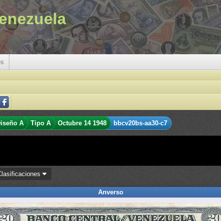
enezuela
es
iseño A
Tipo A
Octubre 14 1948
bbcv20bs-aa30-c7
Clasificaciones
Anverso