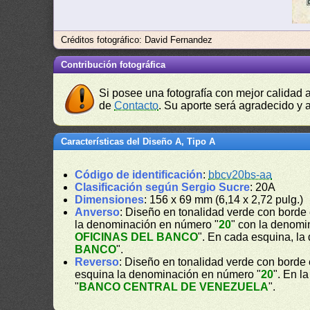
Créditos fotográfico: David Fernandez
Contribución fotográfica
Si posee una fotografía con mejor calidad 
de
Contacto
. Su aporte será agradecido y a
Características del Diseño A, Tipo A
Código de identificación
:
bbcv20bs-aa
Clasificación según Sergio Sucre
: 20A
Dimensiones
: 156 x 69 mm (6,14 x 2,72 pulg.)
Anverso
: Diseño en tonalidad verde con borde 
la denominación en número "
20
" con la denomin
OFICINAS DEL BANCO
". En cada esquina, l
BANCO
".
Reverso
: Diseño en tonalidad verde con borde
esquina la denominación en número "
20
". En l
"
BANCO CENTRAL DE VENEZUELA
".