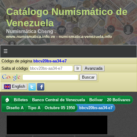
Catálogo Numismático de
Venezuela
Numismática Cheng .
www.numismatica.info.ve
-
numismatica-venezuela.info
☰
Código de página
bbcv20bs-aa34-e7
Salta al código
Avanzada
English
🏠
Billetes
Banco Central de Venezuela
Bolívar
20 Bolívares
Diseño A
Tipo A
Octubre 05 1950
bbcv20bs-aa34-e7