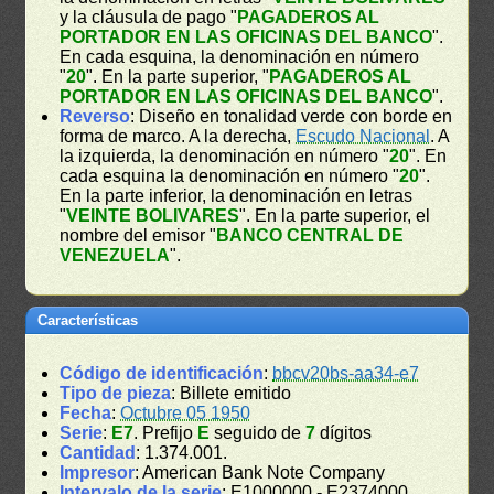
y la cláusula de pago "
PAGADEROS AL
PORTADOR EN LAS OFICINAS DEL BANCO
".
En cada esquina, la denominación en número
"
20
". En la parte superior, "
PAGADEROS AL
PORTADOR EN LAS OFICINAS DEL BANCO
".
Reverso
: Diseño en tonalidad verde con borde en
forma de marco. A la derecha,
Escudo Nacional
. A
la izquierda, la denominación en número "
20
". En
cada esquina la denominación en número "
20
".
En la parte inferior, la denominación en letras
"
VEINTE BOLIVARES
". En la parte superior, el
nombre del emisor "
BANCO CENTRAL DE
VENEZUELA
".
Características
Código de identificación
:
bbcv20bs-aa34-e7
Tipo de pieza
: Billete emitido
Fecha
:
Octubre 05 1950
Serie
:
E7
. Prefijo
E
seguido de
7
dígitos
Cantidad
: 1.374.001.
Impresor
: American Bank Note Company
Intervalo de la serie
: E1000000 - E2374000.