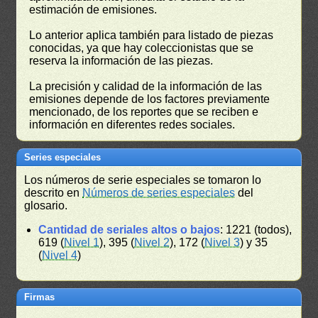
estimación de emisiones.
Lo anterior aplica también para listado de piezas
conocidas, ya que hay coleccionistas que se
reserva la información de las piezas.
La precisión y calidad de la información de las
emisiones depende de los factores previamente
mencionado, de los reportes que se reciben e
información en diferentes redes sociales.
Series especiales
Los números de serie especiales se tomaron lo
descrito en
Números de series especiales
del
glosario.
Cantidad de seriales altos o bajos
: 1221 (todos),
619 (
Nivel 1
), 395 (
Nivel 2
), 172 (
Nivel 3
) y 35
(
Nivel 4
)
Firmas