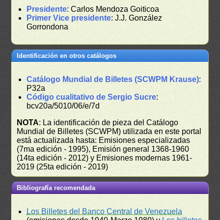
Presidente
: Carlos Mendoza Goiticoa
Primer Vice presidente
: J.J. González
Gorrondona
Identificación en otros catálogos
Catálogo Mundial de Billetes (SCWPM Krause)
:
P32a
Código cualitativo de Sergio Sucre
:
bcv20a/5010/06/e/7d
NOTA
: La identificación de pieza del Catálogo
Mundial de Billetes (SCWPM) utilizada en este portal
está actualizada hasta: Emisiones especializadas
(7ma edición - 1995), Emisión general 1368-1960
(14ta edición - 2012) y Emisiones modernas 1961-
2019 (25ta edición - 2019)
Bibliografía recomendada
Los Billetes del Banco Central de Venezuela