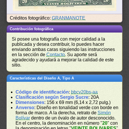
Créditos fotográfico:
GRANMANOTE
Contribución fotográfica
Si posee una fotografía con mejor calidad a la
publicada y desea contribuir, lo puedes hacer
enviando ambas caras siguiendo las instrucciones
en la sección de
Contacto
. Su aporte será
agradecido y ayudará a mejorar la calidad de este
sitio.
Características del Diseño A, Tipo A
Código de identificación
:
bbcv20bs-aa
Clasificación según Sergio Sucre
: 20A
Dimensiones
: 156 x 69 mm (6,14 x 2,72 pulg.)
Anverso
: Diseño en tonalidad verde con borde en
forma de marco. A la derecha, retrato de
Simón
Bolívar
dentro de un óvalo de autor desconocido.
En el centro, la denominación en número "
20
" con
la denominación en letras "
VEINTE BOLIVARES
"