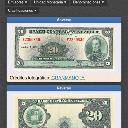
Emisores
Unidad Monetaria
Denominaciones
Clasificaciones
Anverso
Créditos fotográfico:
GRANMANOTE
Reverso